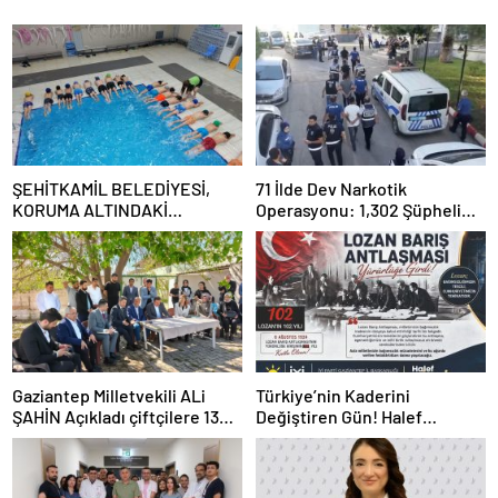
ŞEHİTKAMİL BELEDİYESİ,
71 İlde Dev Narkotik
KORUMA ALTINDAKİ
Operasyonu: 1,302 Şüpheli
ÇOCUKLARI SPORLA
Yakalandı, 844 Tutuklama
BULUŞTURUYOR
Gaziantep Milletvekili ALi
Türkiye’nin Kaderini
ŞAHİN Açıkladı çiftçilere 132
Değiştiren Gün! Halef
Milyon TL acil destek!
Bilgiç’ten Lozan’ın Yıl
Dönümünde Anlamlı Mesaj!