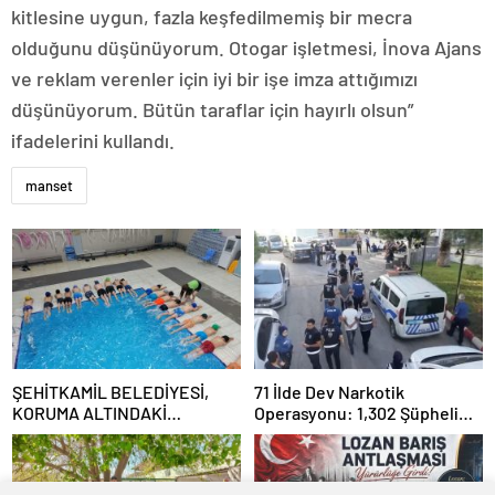
kitlesine uygun, fazla keşfedilmemiş bir mecra
olduğunu düşünüyorum. Otogar işletmesi, İnova Ajans
ve reklam verenler için iyi bir işe imza attığımızı
düşünüyorum. Bütün taraflar için hayırlı olsun”
ifadelerini kullandı.
manset
ŞEHİTKAMİL BELEDİYESİ,
71 İlde Dev Narkotik
KORUMA ALTINDAKİ
Operasyonu: 1,302 Şüpheli
ÇOCUKLARI SPORLA
Yakalandı, 844 Tutuklama
BULUŞTURUYOR