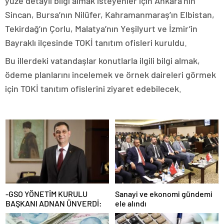
yüze detaylı bilgi almak isteyenler için Ankara’nın
Sincan, Bursa’nın Nilüfer, Kahramanmaraş’ın Elbistan,
Tekirdağ’ın Çorlu, Malatya’nın Yeşilyurt ve İzmir’in
Bayraklı ilçesinde TOKİ tanıtım ofisleri kuruldu.
Bu illerdeki vatandaşlar konutlarla ilgili bilgi almak,
ödeme planlarını incelemek ve örnek daireleri görmek
için TOKİ tanıtım ofislerini ziyaret edebilecek.
-GSO YÖNETİM KURULU
Sanayi ve ekonomi gündemi
BAŞKANI ADNAN ÜNVERDİ:
ele alındı