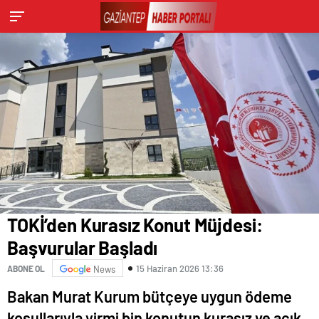
TOKİ’den Kurasız Konut Müjdesi:
Başvurular Başladı
15 Haziran 2026 13:36
ABONE OL
News
Bakan Murat Kurum bütçeye uygun ödeme
koşullarıyla yirmi bin konutun kurasız ve açık