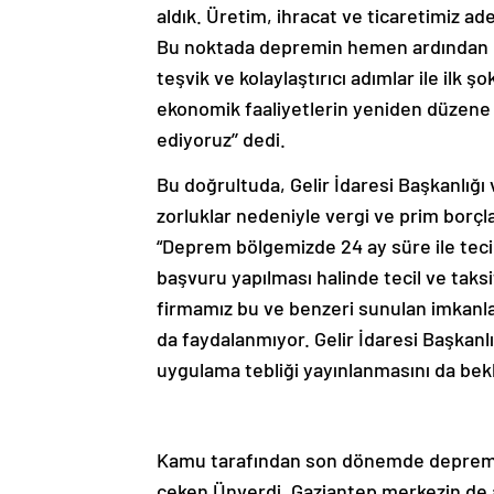
aldık. Üretim, ihracat ve ticaretimiz a
Bu noktada depremin hemen ardından b
teşvik ve kolaylaştırıcı adımlar ile ilk 
ekonomik faaliyetlerin yeniden düzene
ediyoruz’’ dedi.
Bu doğrultuda, Gelir İdaresi Başkanlığı
zorluklar nedeniyle vergi ve prim borçl
“Deprem bölgemizde 24 ay süre ile tecil
başvuru yapılması halinde tecil ve taks
firmamız bu ve benzeri sunulan imkanları
da faydalanmıyor. Gelir İdaresi Başkanl
uygulama tebliği yayınlanmasını da bekl
Kamu tarafından son dönemde deprem bö
çeken Ünverdi, Gaziantep merkezin de 