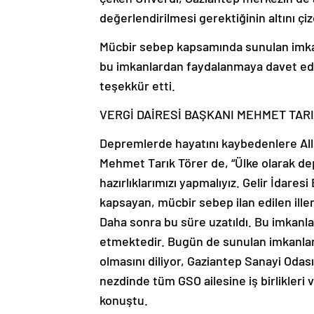
değerlendirilmesi gerektiğinin altını çiz
Mücbir sebep kapsamında sunulan imkanl
bu imkanlardan faydalanmaya davet e
teşekkür etti.
VERGİ DAİRESİ BAŞKANI MEHMET TAR
Depremlerde hayatını kaybedenlere All
Mehmet Tarık Törer de, “Ülke olarak d
hazırlıklarımızı yapmalıyız. Gelir İdare
kapsayan, mücbir sebep ilan edilen iller
Daha sonra bu süre uzatıldı. Bu imkanl
etmektedir. Bugün de sunulan imkanları 
olmasını diliyor, Gaziantep Sanayi Oda
nezdinde tüm GSO ailesine iş birlikleri 
konuştu.