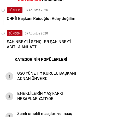
GÜNDEM
07 Ağustos 2026
CHP İl Başkanı Reisoğlu: Aday değilim
GÜNDEM
07 Ağustos 2026
ŞAHİNBEY’Lİ GENÇLER ŞAHİNBEY’İ
AĞITLA ANLATTI
KATEGORİNİN POPÜLERLERİ
GSO YÖNETİM KURULU BAŞKANI
1
ADNAN ÜNVERDİ
EMEKLİLERİN MAŞ FARKI
2
HESAPLAR YATIYOR
Zamlı emekli maaşları ve maaş
3