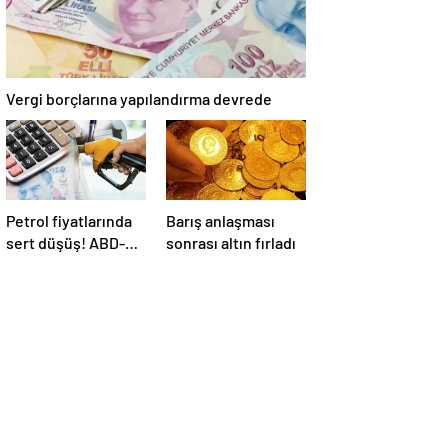
Vergi borçlarına yapılandırma devrede
Petrol fiyatlarında
Barış anlaşması
sert düşüş! ABD-
sonrası altın fırladı
İran anlaşması
sonrası gözler
Hürmüz Boğazı’nda