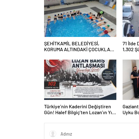
ŞEHİTKAMİL BELEDİYESİ,
71 İlde
KORUMA ALTINDAKİ ÇOCUKLARI
1,302 Ş
SPORLA BULUŞTURUYOR
Tutukl
Türkiye’nin Kaderini Değiştiren
Gaziant
Gün! Halef Bilgiç’ten Lozan’ın Yıl
Uyku Bo
Dönümünde Anlamlı Mesaj!
Hizmete