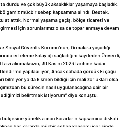
deta durdu ve çok büyük aksaklıklar yaşamaya başladık.
ölgemiz mücbir sebep kapsamına alındı. Destek,
şoku atlattık. Normal yaşama geçiş, bölge ticareti ve
 girmesi için sorunlarımız olsa da toparlanmaya devam
 ve Sosyal Güvenlik Kurumu’nun, firmalara yaşadığı
arında erteleme kolaylığı sağladığını kaydeden Ünverdi,
 faizi alınmaksızın, 30 Kasım 2023 tarihine kadar
itlendirme yapılabiliyor. Ancak sahada gördük ki çoğu
 bilmiyor ya da kısmen bildiği için mali zorlukları olsa
ığımızdan bu sürecin nasıl uygulanacağına dair bir
ediğimizi belirtmek istiyorum’’ diye konuştu.
lgesine yönelik alınan kararların kapsamına dikkati
alınan her kararda mücbir sebep kapsamı içerisinde