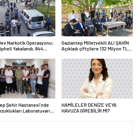
 Dev Narkotik Operasyonu:
Gaziantep Milletvekili ALi ŞAHİN
üpheli Yakalandı, 844
Açıkladı çiftçilere 132 Milyon TL
ama
acil destek!
ep Şehir Hastanesi’nde
HAMİLELER DENİZE VEYA
zuklukları Laboratuvarı
HAVUZA GİREBİLİR Mİ?
 Açıldı