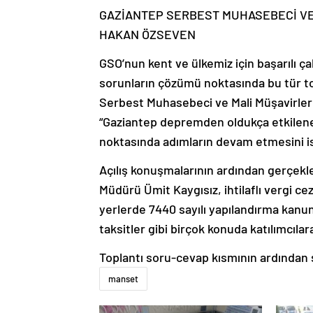
GAZİANTEP SERBEST MUHASEBECİ VE
HAKAN ÖZSEVEN
GSO’nun kent ve ülkemiz için başarılı ç
sorunların çözümü noktasında bu tür to
Serbest Muhasebeci ve Mali Müşavirle
“Gaziantep depremden oldukça etkilene
noktasında adımların devam etmesini is
Açılış konuşmalarının ardından gerçekl
Müdürü Ümit Kaygısız, ihtilaflı vergi ce
yerlerde 7440 sayılı yapılandırma ka
taksitler gibi birçok konuda katılımcıla
Toplantı soru-cevap kısmının ardından 
manset