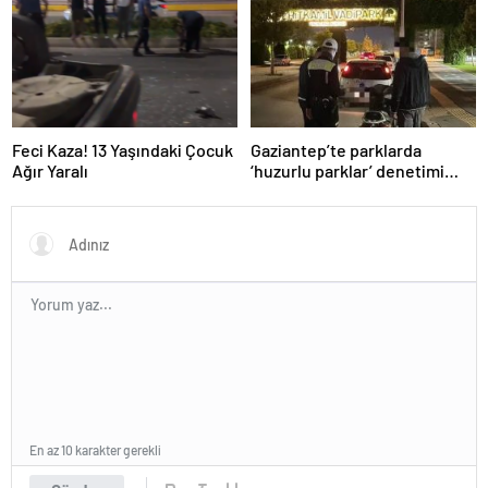
“Kanun Teklifi Milletimizin
Teklifidir”
Feci Kaza! 13 Yaşındaki Çocuk
Gaziantep’te parklarda
Ağır Yaralı
‘huzurlu parklar’ denetimi
yapıldı.
En az 10 karakter gerekli