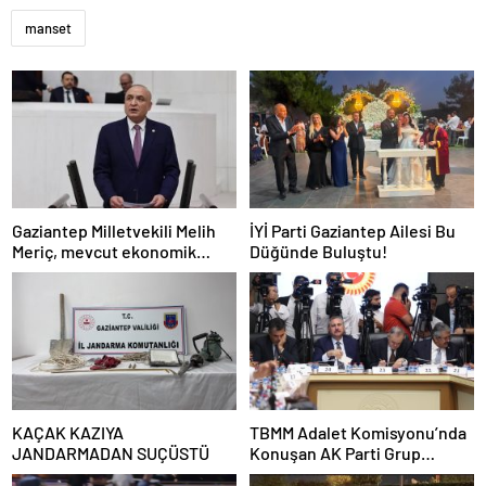
manset
Gaziantep Milletvekili Melih
İYİ Parti Gaziantep Ailesi Bu
Meriç, mevcut ekonomik
Düğünde Buluştu!
koşullarda dar gelirli
vatandaşların konut sahibi
olmasının neredeyse
imkânsız
KAÇAK KAZIYA
TBMM Adalet Komisyonu’nda
JANDARMADAN SUÇÜSTÜ
Konuşan AK Parti Grup
Başkanvekili Abdulhamit Gül: