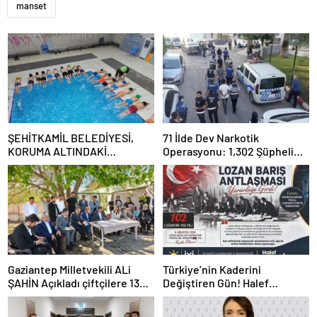
manset
ŞEHİTKAMİL BELEDİYESİ,
71 İlde Dev Narkotik
KORUMA ALTINDAKİ
Operasyonu: 1,302 Şüpheli
ÇOCUKLARI SPORLA
Yakalandı, 844 Tutuklama
BULUŞTURUYOR
Gaziantep Milletvekili ALi
Türkiye’nin Kaderini
ŞAHİN Açıkladı çiftçilere 132
Değiştiren Gün! Halef
Milyon TL acil destek!
Bilgiç’ten Lozan’ın Yıl
Dönümünde Anlamlı Mesaj!