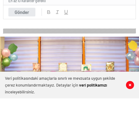
En az 10 karakter gerekli
Gönder
Veri politikasındaki amaçlarla sınırlı ve mevzuata uygun şekilde
çerez konumlandırmaktayız. Detaylar için
veri politikamızı
0
0
0
0
inceleyebilirsiniz.
BÜYÜKŞEHİR, EĞİTİCİ ATÖLYE