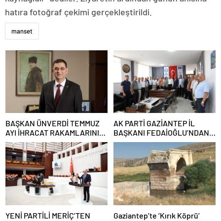
hatıra fotoğraf çekimi gerçekleştirildi.
manset
BAŞKAN ÜNVERDİ TEMMUZ
AK PARTİ GAZİANTEP İL
AYI İHRACAT RAKAMLARINI
BAŞKANI FEDAİOĞLU’NDAN
DEĞERLENDİRDİ
SİVİL TOPLUM
KURULUŞLARINA ZİYARET
YENİ PARTİLİ MERİÇ’TEN
Gaziantep’te ‘Kırık Köprü’