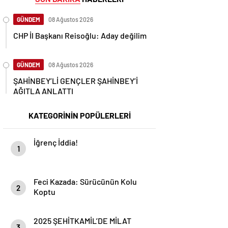
GÜNDEM
08 Ağustos 2026
CHP İl Başkanı Reisoğlu: Aday değilim
GÜNDEM
08 Ağustos 2026
ŞAHİNBEY’Lİ GENÇLER ŞAHİNBEY’İ
AĞITLA ANLATTI
KATEGORİNİN POPÜLERLERİ
İğrenç İddia!
1
Feci Kazada: Sürücünün Kolu
2
Koptu
2025 ŞEHİTKAMİL’DE MİLAT
3