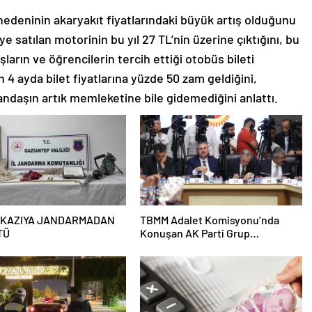
nedeninin akaryakıt fiyatlarındaki büyük artış olduğunu
’ye satılan motorinin bu yıl 27 TL’nin üzerine çıktığını, bu
ların ve öğrencilerin tercih ettiği otobüs bileti
on 4 ayda bilet fiyatlarına yüzde 50 zam geldiğini,
andaşın artık memleketine bile gidemediğini anlattı.
 KAZIYA JANDARMADAN
TBMM Adalet Komisyonu’nda
TÜ
Konuşan AK Parti Grup
Başkanvekili Abdulhamit Gül:
“Kanun Teklifi Milletimizin
Teklifidir”