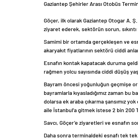
Gaziantep Şehirler Arası Otobüs Termin
Göçer, ilk olarak Gaziantep Otogar A. 
ziyaret ederek, sektörün sorun, sıkıntı v
Samimi bir ortamda gerçekleşen ve esna
akaryakıt fiyatlarının sektörü ciddi anl
Esnafın kontak kapatacak duruma geldi
rağmen yolcu sayısında ciddi düşüş yaşa
Bayram öncesi yoğunluğun geçmişe ora
bayramlarla kıyasladığımız zaman bu ba
dolarsa ek araba çıkarma şansımız yok gi
aile İstanbul’a gitmek istese 2 bin 200 
Savcı, Göçer’e ziyaretleri ve esnafın sor
Daha sonra terminaldeki esnafı tek tek zi