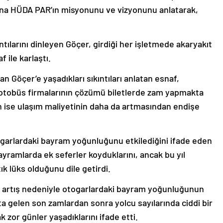
fına HÜDA PAR’ın misyonunu ve vizyonunu anlatarak,
tılarını dinleyen Göçer, girdiği her işletmede akaryakıt
 ile karlaştı.
an Göçer’e yaşadıkları sıkıntıları anlatan esnaf,
er otobüs firmalarının çözümü biletlerde zam yapmakta
 ise ulaşım maliyetinin daha da artmasından endişe
togarlardaki bayram yoğunluğunu etkilediğini ifade eden
ayramlarda ek seferler koyduklarını, ancak bu yıl
ık lüks olduğunu dile getirdi.
aki artış nedeniyle otogarlardaki bayram yoğunluğunun
ta gelen son zamlardan sonra yolcu sayılarında ciddi bir
 zor günler yaşadıklarını ifade etti.