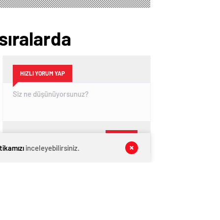
 sıralarda
HIZLI YORUM YAP
GÖNDER
itikamızı
inceleyebilirsiniz.
SON DAKİKA
HABERLERİ
GÜNDEM
08 Ağustos 2026
CHP İl Başkanı Reisoğlu: Aday değilim