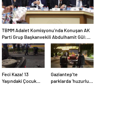
TBMM Adalet Komisyonu’nda Konuşan AK
Parti Grup Başkanvekili Abdulhamit Gül:
“Kanun Teklifi Milletimizin Teklifidir”
Feci Kaza! 13
Gaziantep’te
Yaşındaki Çocuk
parklarda ‘huzurlu
Ağır Yaralı
parklar’ denetimi
yapıldı.