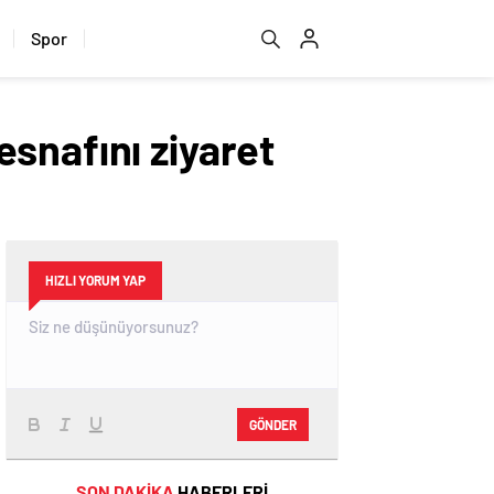
Spor
snafını ziyaret
HIZLI YORUM YAP
GÖNDER
SON DAKİKA
HABERLERİ