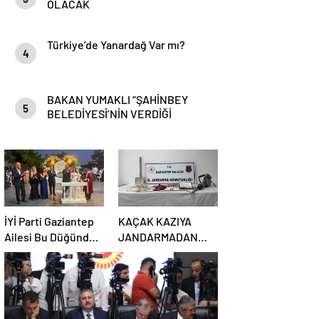
OLACAK
Türkiye’de Yanardağ Var mı?
4
BAKAN YUMAKLI “ŞAHİNBEY
5
BELEDİYESİ’NİN VERDİĞİ
DESTEKLER BİZLER İÇİN ÇOK
ÖNEMLİ”
İYİ Parti Gaziantep
KAÇAK KAZIYA
Ailesi Bu Düğünde
JANDARMADAN
Buluştu!
SUÇÜSTÜ