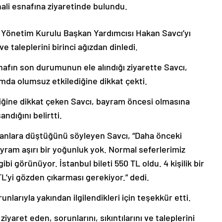
ali esnafına ziyaretinde bulundu.
Ş. Yönetim Kurulu Başkan Yardımcısı Hakan Savcı’yı
e taleplerini birinci ağızdan dinledi.
fın son durumunun ele alındığı ziyarette Savcı,
amda olumsuz etkilediğine dikkat çekti.
ğine dikkat çeken Savcı, bayram öncesi olmasına
ndığını belirtti.
nlara düştüğünü söyleyen Savcı, “Daha önceki
yram aşırı bir yoğunluk yok. Normal seferlerimiz
bi görünüyor. İstanbul bileti 550 TL oldu. 4 kişilik bir
TL’yi gözden çıkarması gerekiyor.” dedi.
unlarıyla yakından ilgilendikleri için teşekkür etti.
yaret eden, sorunlarını, sıkıntılarını ve taleplerini