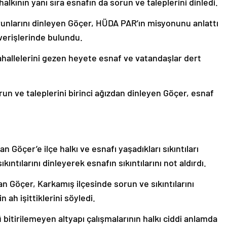
halkının yanı sıra esnafın da sorun ve taleplerini dinledi.
orunlarını dinleyen Göçer, HÜDA PAR’ın misyonunu anlattı
şverişlerinde bulundu.
hallelerini gezen heyete esnaf ve vatandaşlar dert
run ve taleplerini birinci ağızdan dinleyen Göçer, esnaf
n Göçer’e ilçe halkı ve esnafı yaşadıkları sıkıntıları
ıntılarını dinleyerek esnafın sıkıntılarını not aldırdı.
n Göçer, Karkamış ilçesinde sorun ve sıkıntılarını
 ah işittiklerini söyledi.
ü bitirilemeyen altyapı çalışmalarının halkı ciddi anlamda