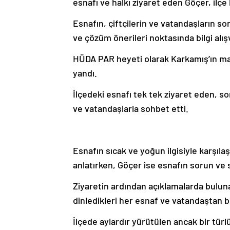
esnafı ve halkı ziyaret eden Göçer, ilçe 
Esnafın, çiftçilerin ve vatandaşların s
ve çözüm önerileri noktasında bilgi alı
HÜDA PAR heyeti olarak Karkamış’ın ma
yandı.
İlçedeki esnafı tek tek ziyaret eden, so
ve vatandaşlarla sohbet etti.
Esnafın sıcak ve yoğun ilgisiyle karşılaşa
anlatırken, Göçer ise esnafın sorun ve sık
Ziyaretin ardından açıklamalarda buluna
dinledikleri her esnaf ve vatandaştan bin
İlçede aylardır yürütülen ancak bir türl