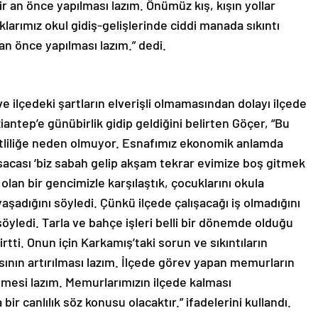
ir an önce yapılması lazım. Önümüz kış, kışın yollar
klarımız okul gidiş-gelişlerinde ciddi manada sıkıntı
an önce yapılması lazım.” dedi.
ve ilçedeki şartların elverişli olmamasından dolayı ilçede
ntep’e günübirlik gidip geldiğini belirten Göçer, “Bu
liliğe neden olmuyor. Esnafımız ekonomik anlamda
kısacası ‘biz sabah gelip akşam tekrar evimize boş gitmek
olan bir gencimizle karşılaştık, çocuklarını okula
adığını söyledi. Çünkü ilçede çalışacağı iş olmadığını
söyledi. Tarla ve bahçe işleri belli bir dönemde olduğu
irtti. Onun için Karkamış’taki sorun ve sıkıntıların
ısının artırılması lazım. İlçede görev yapan memurların
ilmesi lazım. Memurlarımızın ilçede kalması
r canlılık söz konusu olacaktır.” ifadelerini kullandı.