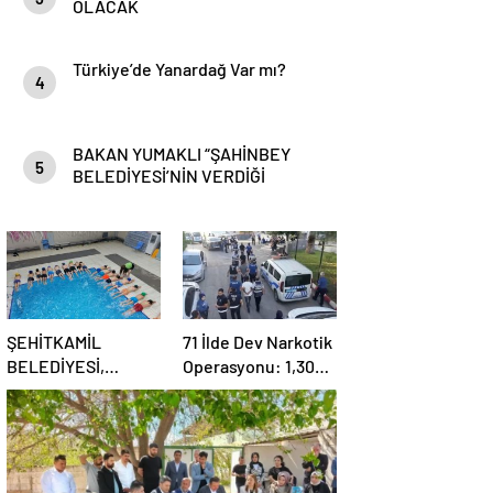
OLACAK
Türkiye’de Yanardağ Var mı?
4
BAKAN YUMAKLI “ŞAHİNBEY
5
BELEDİYESİ’NİN VERDİĞİ
DESTEKLER BİZLER İÇİN ÇOK
ÖNEMLİ”
ŞEHİTKAMİL
71 İlde Dev Narkotik
BELEDİYESİ,
Operasyonu: 1,302
KORUMA ALTINDAKİ
Şüpheli Yakalandı,
ÇOCUKLARI
844 Tutuklama
SPORLA
BULUŞTURUYOR