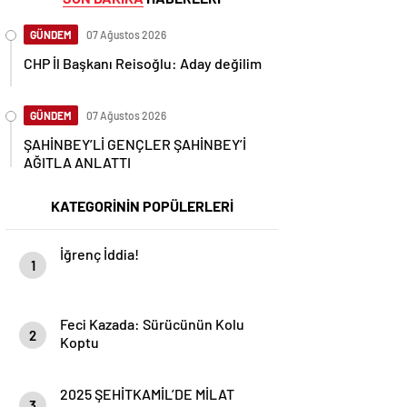
GÜNDEM
07 Ağustos 2026
CHP İl Başkanı Reisoğlu: Aday değilim
GÜNDEM
07 Ağustos 2026
ŞAHİNBEY’Lİ GENÇLER ŞAHİNBEY’İ
AĞITLA ANLATTI
KATEGORİNİN POPÜLERLERİ
İğrenç İddia!
1
Feci Kazada: Sürücünün Kolu
2
Koptu
2025 ŞEHİTKAMİL’DE MİLAT
3