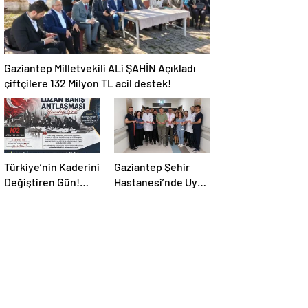
Gaziantep Milletvekili ALi ŞAHİN Açıkladı
çiftçilere 132 Milyon TL acil destek!
Türkiye’nin Kaderini
Gaziantep Şehir
Değiştiren Gün!
Hastanesi’nde Uyku
Halef Bilgiç’ten
Bozuklukları
Lozan’ın Yıl
Laboratuvarı
Dönümünde
Hizmete Açıldı
Anlamlı Mesaj!