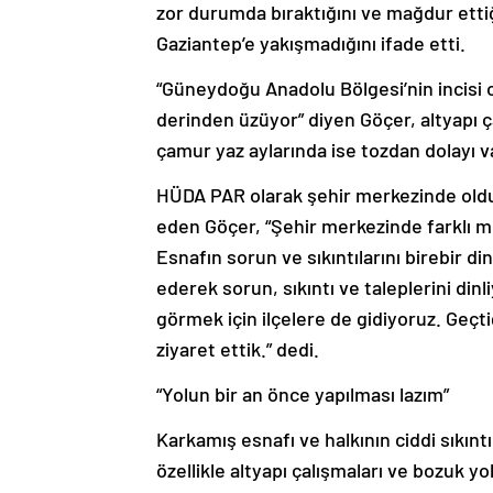
zor durumda bıraktığını ve mağdur ettiğ
Gaziantep’e yakışmadığını ifade etti.
“Güneydoğu Anadolu Bölgesi’nin incisi o
derinden üzüyor” diyen Göçer, altyapı ç
çamur yaz aylarında ise tozdan dolayı v
HÜDA PAR olarak şehir merkezinde olduğu
eden Göçer, “Şehir merkezinde farklı me
Esnafın sorun ve sıkıntılarını birebir d
ederek sorun, sıkıntı ve taleplerini dinl
görmek için ilçelere de gidiyoruz. Geçt
ziyaret ettik.” dedi.
“Yolun bir an önce yapılması lazım”
Karkamış esnafı ve halkının ciddi sıkınt
özellikle altyapı çalışmaları ve bozuk yo