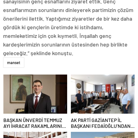
sanayisinin genç esnaflarını ziyaret ettik. Genç
esnaflarımızın sorunlarını dinleyerek partimizin çözüm
önerilerini ilettik. Yaptığımız ziyaretler de bir kez daha
gördük ki gençlerin üretimde ki istihdamı,
memleketimiz için çok kıymetli. İnşallah genç
kardeşlerimizin sorunlarının üstesinden hep birlikte
geleceğiz.” şeklinde konuştu.
manset
BAŞKAN ÜNVERDİ TEMMUZ
AK PARTİ GAZİANTEP İL
AYI İHRACAT RAKAMLARINI
BAŞKANI FEDAİOĞLU’NDAN
DEĞERLENDİRDİ
SİVİL TOPLUM
KURULUŞLARINA ZİYARET