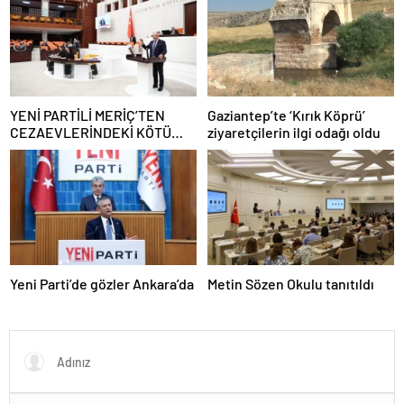
YENİ PARTİLİ MERİÇ’TEN
Gaziantep’te ‘Kırık Köprü’
CEZAEVLERİNDEKİ KÖTÜ
ziyaretçilerin ilgi odağı oldu
KOŞULLAR İÇİN SORU
ÖNERGESİ
Yeni Parti’de gözler Ankara’da
Metin Sözen Okulu tanıtıldı