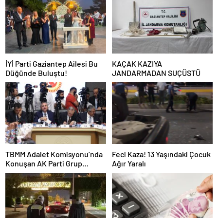
İYİ Parti Gaziantep Ailesi Bu
KAÇAK KAZIYA
Düğünde Buluştu!
JANDARMADAN SUÇÜSTÜ
TBMM Adalet Komisyonu’nda
Feci Kaza! 13 Yaşındaki Çocuk
Konuşan AK Parti Grup
Ağır Yaralı
Başkanvekili Abdulhamit Gül:
“Kanun Teklifi Milletimizin
Teklifidir”