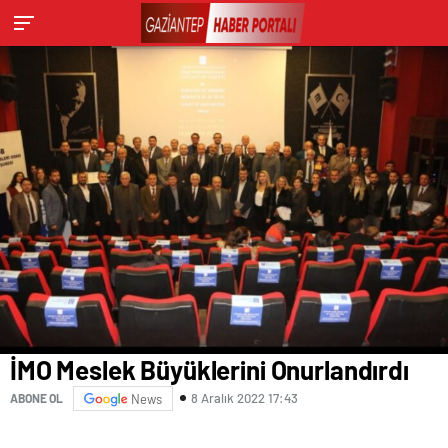
İMO Meslek Büyüklerini Onurlandırdı
8 Aralık 2022 17:43
ABONE OL
News