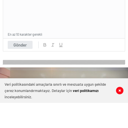
En az 10 karakter gerekli
Gönder
Veri politikasındaki amaçlarla sınırlı ve mevzuata uygun şekilde
çerez konumlandırmaktayız. Detaylar için
veri politikamızı
0
0
0
0
inceleyebilirsiniz.