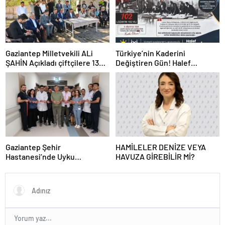
Gaziantep Milletvekili ALi
Türkiye’nin Kaderini
ŞAHİN Açıkladı çiftçilere 132
Değiştiren Gün! Halef
Milyon TL acil destek!
Bilgiç’ten Lozan’ın Yıl
Dönümünde Anlamlı Mesaj!
Gaziantep Şehir
HAMİLELER DENİZE VEYA
Hastanesi’nde Uyku
HAVUZA GİREBİLİR Mİ?
Bozuklukları Laboratuvarı
Hizmete Açıldı