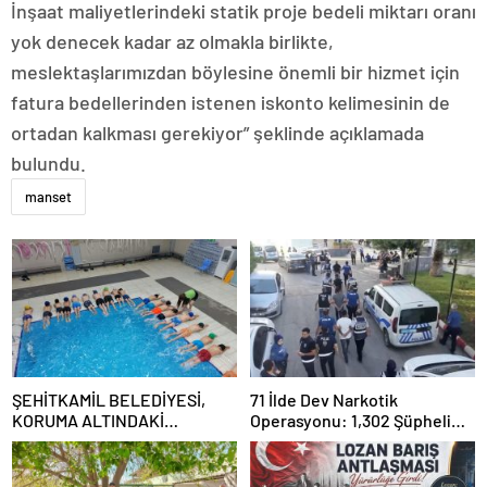
İnşaat maliyetlerindeki statik proje bedeli miktarı oranı
yok denecek kadar az olmakla birlikte,
meslektaşlarımızdan böylesine önemli bir hizmet için
fatura bedellerinden istenen iskonto kelimesinin de
ortadan kalkması gerekiyor” şeklinde açıklamada
bulundu.
manset
ŞEHİTKAMİL BELEDİYESİ,
71 İlde Dev Narkotik
KORUMA ALTINDAKİ
Operasyonu: 1,302 Şüpheli
ÇOCUKLARI SPORLA
Yakalandı, 844 Tutuklama
BULUŞTURUYOR