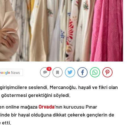
0
News
irişimcilere seslendi. Mercanoğlu, hayali ve fikri olan
i göstermesi gerektiğini söyledi.
ren online mağaza
Orvada
’nın kurucusu Pınar
nde bir hayal olduğuna dikkat çekerek gençlerin de
 etti.