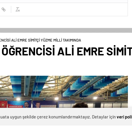
CİSİ ALİ EMRE SİMİTÇİ YÜZME MİLLİ TAKIMINDA
ĞRENCİSİ ALİ EMRE SİMİT
evzuata uygun şekilde çerez konumlandırmaktayız. Detaylar için
veri pol