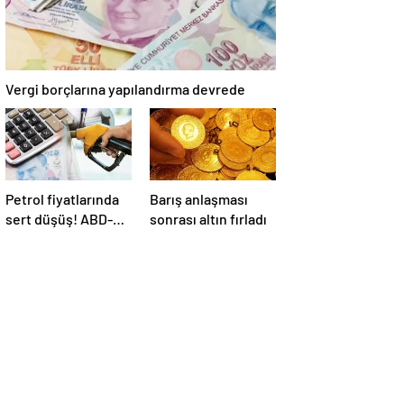
Vergi borçlarına yapılandırma devrede
Petrol fiyatlarında
Barış anlaşması
sert düşüş! ABD-
sonrası altın fırladı
İran anlaşması
sonrası gözler
Hürmüz Boğazı’nda