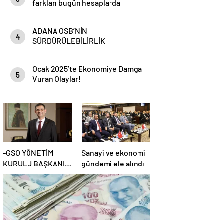
farkları bugün hesaplarda
ADANA OSB’NİN
4
SÜRDÜRÜLEBİLİRLİK
HEDEFLERİ
Ocak 2025’te Ekonomiye Damga
5
Vuran Olaylar!
-GSO YÖNETİM
Sanayi ve ekonomi
KURULU BAŞKANI
gündemi ele alındı
ADNAN ÜNVERDİ: