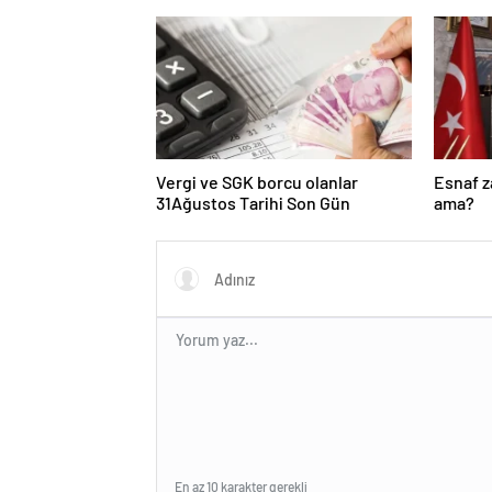
Başkanvekili Abdulhamit Gül:
“Kanun Teklifi Milletimizin
Teklifidir”
Vergi ve SGK borcu olanlar
Esnaf 
31Ağustos Tarihi Son Gün
ama?
En az 10 karakter gerekli