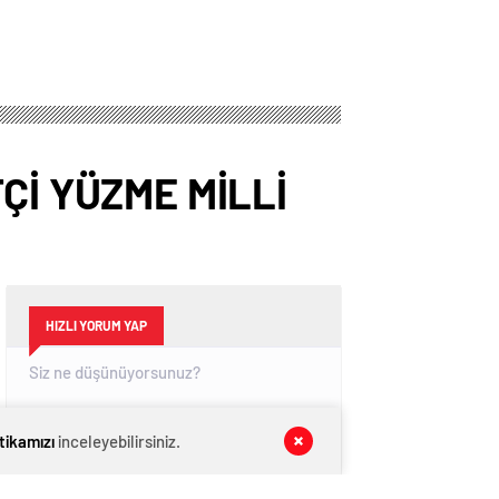
Çİ YÜZME MİLLİ
HIZLI YORUM YAP
itikamızı
inceleyebilirsiniz.
GÖNDER