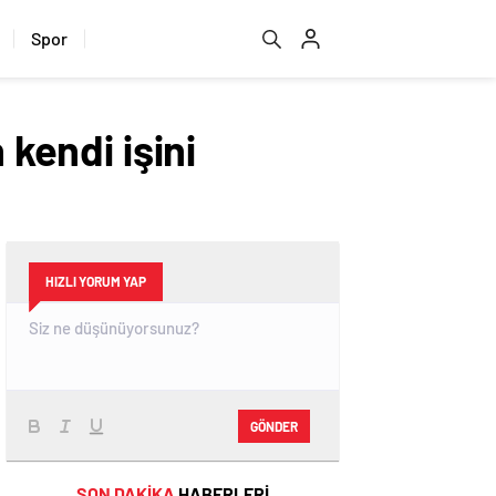
Spor
 kendi işini
HIZLI YORUM YAP
GÖNDER
SON DAKİKA
HABERLERİ