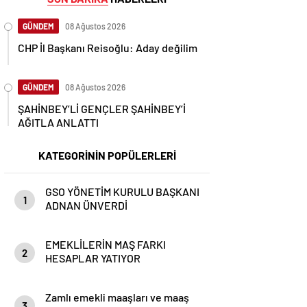
GÜNDEM
08 Ağustos 2026
CHP İl Başkanı Reisoğlu: Aday değilim
GÜNDEM
08 Ağustos 2026
ŞAHİNBEY’Lİ GENÇLER ŞAHİNBEY’İ
AĞITLA ANLATTI
KATEGORİNİN POPÜLERLERİ
GSO YÖNETİM KURULU BAŞKANI
1
ADNAN ÜNVERDİ
EMEKLİLERİN MAŞ FARKI
2
HESAPLAR YATIYOR
Zamlı emekli maaşları ve maaş
3