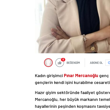
0
BEĞENDİM
ABONE OL
Kadın girişimci
Pınar Mercanoğlu
genç g
gençlerin kendi işini kurabilme cesaret
Hazır giyim sektöründe faaliyet göste
Mercanoğlu, her büyük markanın temeli
hayallerinin peşinden koşmasını tavsiye