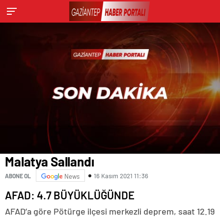
Malatya Sallandı
16 Kasım 2021 11:36
ABONE OL
News
AFAD: 4.7 BÜYÜKLÜĞÜNDE
AFAD’a göre Pötürge ilçesi merkezli deprem, saat 12.19