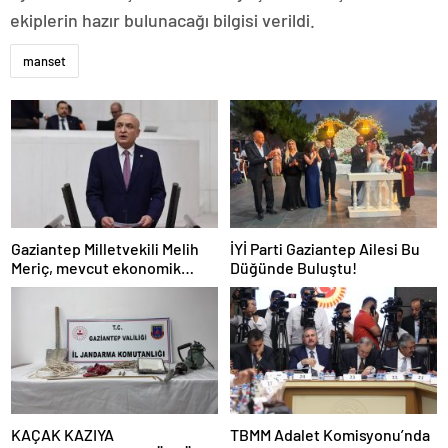
ekiplerin hazır bulunacağı bilgisi verildi.
manset
Gaziantep Milletvekili Melih
İYİ Parti Gaziantep Ailesi Bu
Meriç, mevcut ekonomik
Düğünde Buluştu!
koşullarda dar gelirli
vatandaşların konut sahibi
olmasının neredeyse
imkânsız
KAÇAK KAZIYA
TBMM Adalet Komisyonu’nda