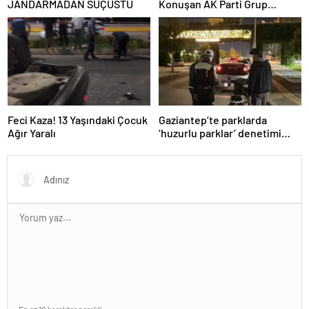
JANDARMADAN SUÇÜSTÜ
Konuşan AK Parti Grup
Başkanvekili Abdulhamit Gül:
“Kanun Teklifi Milletimizin
Teklifidir”
Feci Kaza! 13 Yaşındaki Çocuk
Gaziantep’te parklarda
Ağır Yaralı
‘huzurlu parklar’ denetimi
yapıldı.