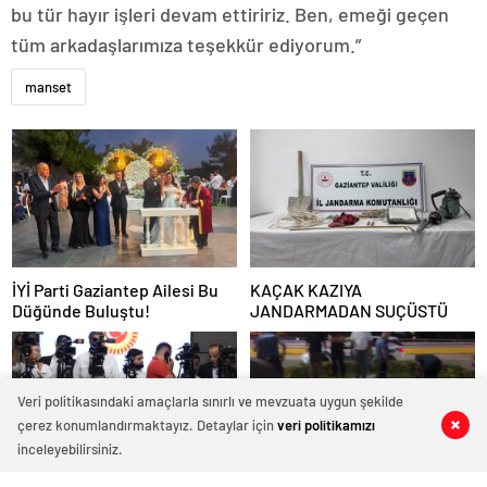
bu tür hayır işleri devam ettiririz. Ben, emeği geçen
tüm arkadaşlarımıza teşekkür ediyorum.”
manset
İYİ Parti Gaziantep Ailesi Bu
KAÇAK KAZIYA
Düğünde Buluştu!
JANDARMADAN SUÇÜSTÜ
Veri politikasındaki amaçlarla sınırlı ve mevzuata uygun şekilde
çerez konumlandırmaktayız. Detaylar için
veri politikamızı
0
0
0
0
inceleyebilirsiniz.