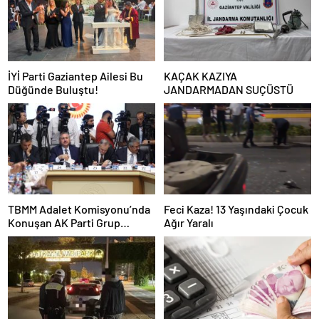
İYİ Parti Gaziantep Ailesi Bu
KAÇAK KAZIYA
Düğünde Buluştu!
JANDARMADAN SUÇÜSTÜ
TBMM Adalet Komisyonu’nda
Feci Kaza! 13 Yaşındaki Çocuk
Konuşan AK Parti Grup
Ağır Yaralı
Başkanvekili Abdulhamit Gül:
“Kanun Teklifi Milletimizin
Teklifidir”