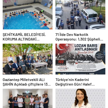
ŞEHİTKAMİL BELEDİYESİ,
71 İlde Dev Narkotik
KORUMA ALTINDAKİ
Operasyonu: 1,302 Şüpheli
ÇOCUKLARI SPORLA
Yakalandı, 844 Tutuklama
BULUŞTURUYOR
Gaziantep Milletvekili ALi
Türkiye’nin Kaderini
ŞAHİN Açıkladı çiftçilere 132
Değiştiren Gün! Halef
Milyon TL acil destek!
Bilgiç’ten Lozan’ın Yıl
Dönümünde Anlamlı Mesaj!