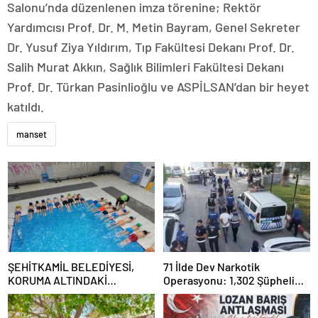
Salonu’nda düzenlenen imza törenine; Rektör
Yardımcısı Prof. Dr. M. Metin Bayram, Genel Sekreter
Dr. Yusuf Ziya Yıldırım, Tıp Fakültesi Dekanı Prof. Dr.
Salih Murat Akkın, Sağlık Bilimleri Fakültesi Dekanı
Prof. Dr. Türkan Pasinlioğlu ve ASPİLSAN’dan bir heyet
katıldı.
manset
ŞEHİTKAMİL BELEDİYESİ,
71 İlde Dev Narkotik
KORUMA ALTINDAKİ
Operasyonu: 1,302 Şüpheli
ÇOCUKLARI SPORLA
Yakalandı, 844 Tutuklama
BULUŞTURUYOR