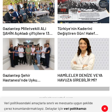
Gaziantep Milletvekili ALi
Türkiye’nin Kaderini
ŞAHİN Açıkladı çiftçilere 132
Değiştiren Gün! Halef
Milyon TL acil destek!
Bilgiç’ten Lozan’ın Yıl
Dönümünde Anlamlı Mesaj!
Gaziantep Şehir
HAMİLELER DENİZE VEYA
Hastanesi’nde Uyku
HAVUZA GİREBİLİR Mİ?
Bozuklukları Laboratuvarı
Hizmete Açıldı
gaziantepportal.com
Veri politikasındaki amaçlarla sınırlı ve mevzuata uygun şekilde
çerez konumlandırmaktayız. Detaylar için
veri politikamızı
0
0
0
0