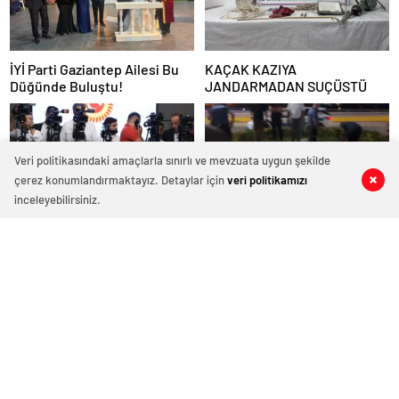
İYİ Parti Gaziantep Ailesi Bu
KAÇAK KAZIYA
Düğünde Buluştu!
JANDARMADAN SUÇÜSTÜ
Veri politikasındaki amaçlarla sınırlı ve mevzuata uygun şekilde
çerez konumlandırmaktayız. Detaylar için
veri politikamızı
0
0
0
0
inceleyebilirsiniz.
TBMM Adalet Komisyonu’nda
Feci Kaza! 13 Yaşındaki Çocuk
Konuşan AK Parti Grup
Ağır Yaralı
Başkanvekili Abdulhamit Gül:
“Kanun Teklifi Milletimizin
Teklifidir”