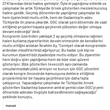
STK’larından birisi haline gelmiştir. Öyle ki yaptığımız etkinlik ve
çalışmalar ile artık Türkiye’de örnek gösterilen mesleki kuruluş
haline geldik. Geçmiş dönemlerde yaptığımız çalışmalar ile
hem üyelerimizi mutlu ettik, hem de Gaziantep’in adını
Türkiye’de ön plana çıkardık. GGC olarak şeni dönemde de vaat
ettiğimiz projeleri hayata geçirerek yükselen değer olmaya
devam edeceğiz” dedi.
Kongrenin üzerinden yaklaşık 2 ay geçmiş olmasına rağmen
halen kutlama ziyaretlerinin devam etmesinin de kendilerini
mutlu ettiğini anlatan İbrahim Ay, “Cemiyet olarak kongremizin
ardından misafirlerimizi ağırlıyoruz. Bu kadar çok kişi ve
kurumun ziyareti bizi ziyadesiyle mutlu ediyor. Bu ziyaretler
hem doğru işler yaptığımızı hem de bize olan güveni
gösteriyor. Bize gösterilen teveccüh aynı zamanda
omuzlarımızdaki yükü artırıyor ve bunun için GGC yönetimi
olarak kongre öncesinde kamuoyuna deklere ettiğimiz
projelerimiz bir bir hayata geçirilmesi için daha fazla
çalışıyoruz. Yapacağımız çalışmalar ile Türkiye’de örnek
gösterilen Gaziantep basınının amiral gemisi olan GGC’yi yeni
dönemde adından övgüyle bahsedilmesini sağlayacağız”
şeklinde konuştu.
manset