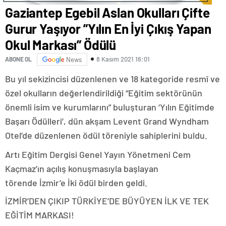
Gaziantep Egebil Aslan Okulları Çifte
Gurur Yaşıyor ”Yılın En İyi Çıkış Yapan
Okul Markası” Ödülü
8 Kasım 2021 16:01
ABONE OL
News
Bu yıl sekizincisi düzenlenen ve 18 kategoride resmî ve
özel okulların değerlendirildiği “Eğitim sektörünün
önemli isim ve kurumlarını” buluşturan ‘Yılın Eğitimde
Başarı Ödülleri’, dün akşam Levent Grand Wyndham
Otel’de düzenlenen ödül töreniyle sahiplerini buldu.
Artı Eğitim Dergisi Genel Yayın Yönetmeni Cem
Kaçmaz’ın açılış konuşmasıyla başlayan
törende İzmir’e İki ödül birden geldi.
İZMİR’DEN ÇIKIP TÜRKİYE’DE BÜYÜYEN İLK VE TEK
EĞİTİM MARKASI!