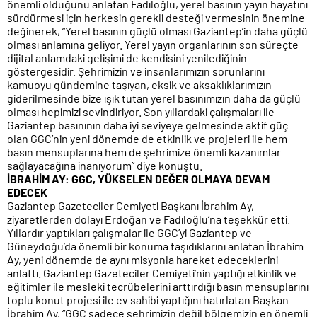
önemli olduğunu anlatan Fadıloğlu, yerel basının yayın hayatını
sürdürmesi için herkesin gerekli desteği vermesinin önemine
değinerek, “Yerel basının güçlü olması Gaziantep’in daha güçlü
olması anlamına geliyor. Yerel yayın organlarının son süreçte
dijital anlamdaki gelişimi de kendisini yenilediğinin
göstergesidir. Şehrimizin ve insanlarımızın sorunlarını
kamuoyu gündemine taşıyan, eksik ve aksaklıklarımızın
giderilmesinde bize ışık tutan yerel basınımızın daha da güçlü
olması hepimizi sevindiriyor. Son yıllardaki çalışmaları ile
Gaziantep basınının daha iyi seviyeye gelmesinde aktif güç
olan GGC’nin yeni dönemde de etkinlik ve projeleri ile hem
basın mensuplarına hem de şehrimize önemli kazanımlar
sağlayacağına inanıyorum” diye konuştu.
İBRAHİM AY: GGC, YÜKSELEN DEĞER OLMAYA DEVAM
EDECEK
Gaziantep Gazeteciler Cemiyeti Başkanı İbrahim Ay,
ziyaretlerden dolayı Erdoğan ve Fadıloğlu’na teşekkür etti.
Yıllardır yaptıkları çalışmalar ile GGC’yi Gaziantep ve
Güneydoğu’da önemli bir konuma taşıdıklarını anlatan İbrahim
Ay, yeni dönemde de aynı misyonla hareket edeceklerini
anlattı. Gaziantep Gazeteciler Cemiyeti’nin yaptığı etkinlik ve
eğitimler ile mesleki tecrübelerini arttırdığı basın mensuplarını
toplu konut projesi ile ev sahibi yaptığını hatırlatan Başkan
İbrahim Ay, “GGC sadece şehrimizin değil bölgemizin en önemli