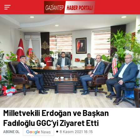
Milletvekili Erdoğan ve Başkan
Fadıloğlu GGC’yi Ziyaret Etti
8 Kasım 2021 16:15
ABONE OL
News