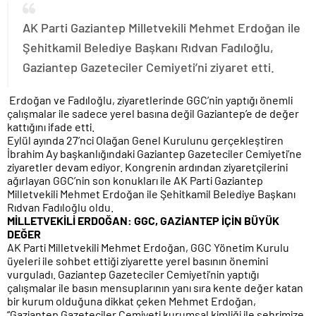
AK Parti Gaziantep Milletvekili Mehmet Erdoğan ile
Şehitkamil Belediye Başkanı Rıdvan Fadıloğlu,
Gaziantep Gazeteciler Cemiyeti’ni ziyaret etti.
Erdoğan ve Fadıloğlu, ziyaretlerinde GGC’nin yaptığı önemli
çalışmalar ile sadece yerel basına değil Gaziantep’e de değer
kattığını ifade etti.
Eylül ayında 27’nci Olağan Genel Kurulunu gerçekleştiren
İbrahim Ay başkanlığındaki Gaziantep Gazeteciler Cemiyeti’ne
ziyaretler devam ediyor. Kongrenin ardından ziyaretçilerini
ağırlayan GGC’nin son konukları ile AK Parti Gaziantep
Milletvekili Mehmet Erdoğan ile Şehitkamil Belediye Başkanı
Rıdvan Fadıloğlu oldu.
MİLLETVEKİLİ ERDOĞAN: GGC, GAZİANTEP İÇİN BÜYÜK
DEĞER
AK Parti Milletvekili Mehmet Erdoğan, GGC Yönetim Kurulu
üyeleri ile sohbet ettiği ziyarette yerel basının önemini
vurguladı. Gaziantep Gazeteciler Cemiyeti’nin yaptığı
çalışmalar ile basın mensuplarının yanı sıra kente değer katan
bir kurum olduğuna dikkat çeken Mehmet Erdoğan,
“Gaziantep Gazeteciler Cemiyeti kurumsal kimliği ile şehrimize