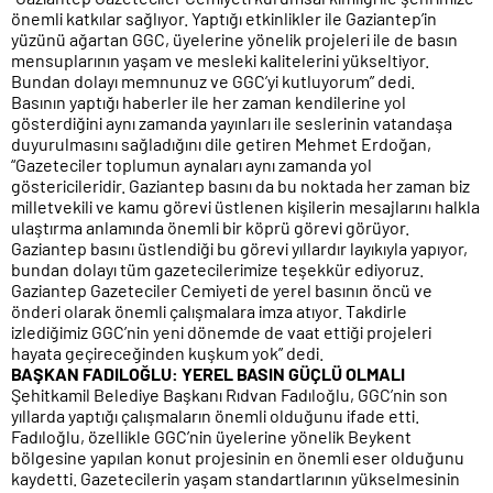
önemli katkılar sağlıyor. Yaptığı etkinlikler ile Gaziantep’in
yüzünü ağartan GGC, üyelerine yönelik projeleri ile de basın
mensuplarının yaşam ve mesleki kalitelerini yükseltiyor.
Bundan dolayı memnunuz ve GGC’yi kutluyorum” dedi.
Basının yaptığı haberler ile her zaman kendilerine yol
gösterdiğini aynı zamanda yayınları ile seslerinin vatandaşa
duyurulmasını sağladığını dile getiren Mehmet Erdoğan,
“Gazeteciler toplumun aynaları aynı zamanda yol
göstericileridir. Gaziantep basını da bu noktada her zaman biz
milletvekili ve kamu görevi üstlenen kişilerin mesajlarını halkla
ulaştırma anlamında önemli bir köprü görevi görüyor.
Gaziantep basını üstlendiği bu görevi yıllardır layıkıyla yapıyor,
bundan dolayı tüm gazetecilerimize teşekkür ediyoruz.
Gaziantep Gazeteciler Cemiyeti de yerel basının öncü ve
önderi olarak önemli çalışmalara imza atıyor. Takdirle
izlediğimiz GGC’nin yeni dönemde de vaat ettiği projeleri
hayata geçireceğinden kuşkum yok” dedi.
BAŞKAN FADILOĞLU: YEREL BASIN GÜÇLÜ OLMALI
Şehitkamil Belediye Başkanı Rıdvan Fadıloğlu, GGC’nin son
yıllarda yaptığı çalışmaların önemli olduğunu ifade etti.
Fadıloğlu, özellikle GGC’nin üyelerine yönelik Beykent
bölgesine yapılan konut projesinin en önemli eser olduğunu
kaydetti. Gazetecilerin yaşam standartlarının yükselmesinin