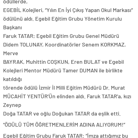
ödüllerde,
EGEBİL Kolejleri, “Yılın En İyi Çıkış Yapan Okul Markası”
ödülünü aldı. Egebil Eğitim Grubu Yönetim Kurulu
Başkanı
Faruk TATAR; Egebil Eğitim Grubu Genel Müdürü
Didem TOLUNAY, Koordinatörler Senem KORKMAZ,
Merve
BAYRAK, Muhittin COŞKUN, Eren BULAT ve Egebil
Kolejleri Mentor Müdürü Tamer DUMAN ile birlikte
katıldığı
törende ödülü İzmir İl Milli Eğitim Müdürü Dr. Murat
MÜCAHİT YENTÜR’Ün elinden aldı. Faruk TATAR’a, kızı
Zeynep
Doğa TATAR ve oğlu Doğukan TATAR da eşlik etti.
“ÖDÜLÜ TÜM ÖĞRETMENLERİM ADINA ALIYORUM!”
Egebil Eğitim Grubu Faruk TATAR: “İmza attığımız bu