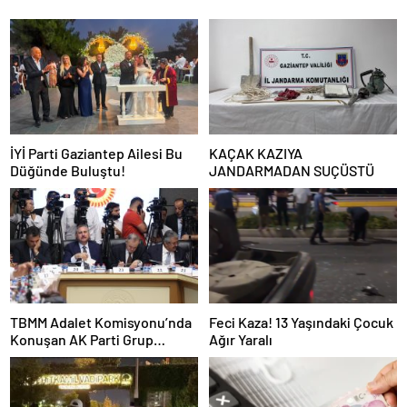
İYİ Parti Gaziantep Ailesi Bu
KAÇAK KAZIYA
Düğünde Buluştu!
JANDARMADAN SUÇÜSTÜ
TBMM Adalet Komisyonu’nda
Feci Kaza! 13 Yaşındaki Çocuk
Konuşan AK Parti Grup
Ağır Yaralı
Başkanvekili Abdulhamit Gül:
“Kanun Teklifi Milletimizin
Teklifidir”