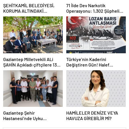
ŞEHİTKAMİL BELEDİYESİ,
71 İlde Dev Narkotik
KORUMA ALTINDAKİ
Operasyonu: 1,302 Şüpheli
ÇOCUKLARI SPORLA
Yakalandı, 844 Tutuklama
BULUŞTURUYOR
Gaziantep Milletvekili ALi
Türkiye’nin Kaderini
ŞAHİN Açıkladı çiftçilere 132
Değiştiren Gün! Halef
Milyon TL acil destek!
Bilgiç’ten Lozan’ın Yıl
Dönümünde Anlamlı Mesaj!
Gaziantep Şehir
HAMİLELER DENİZE VEYA
Hastanesi’nde Uyku
HAVUZA GİREBİLİR Mİ?
Bozuklukları Laboratuvarı