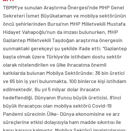
TBMM’ye sunulan Araştırma Önergesi’nde MHP Genel
Sekreteri İsmet Büyükataman ve mobilya sektörünün
öncü şehirlerinden Bursa’nın MHP Milletvekili Mustafa
Hidayet Vahapoğlu’nun da imzası bulunurken, MHP
Gaziantep Milletvekili Taşdoğan araştırma önergesin
sunmaktaki gerekçeyi şu şekilde ifade etti; “Gaziantep
başta olmak üzere Türkiye’de istihdam dostu sektör
olarak nitelendirilen ve ülke ihracatına önemli
katkılarda bulunan Mobilya Sektöründe; 36 bin üretici
ve 65 bin iş yeri bulunmakta, 100 binlerce kişi istihdam
edilmektedir. Bu yıl 5 milyar dolar ihracatın
hedeflendiği, Dünyanın 9’uncu büyük üreticisi, 8’inci
büyük ihracatçısı olan mobilya sektörü Covid-19
Pandemi sürecinin Ülke- Dünya ekonomisine ve arz
süreçlerine etkisi dolayısıyla ham madde sıkıntısı ile
karşı karşıya kalmıştır. Mobilya Sektörü imalatçılarının;