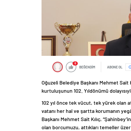
0
BEĞENDİM
ABONE OL
Oğuzeli Belediye Başkanı Mehmet Sait K
kurtuluşunun 102. Yıldönümü dolayısıyl
102 yıl önce tek vücut, tek yürek olan at
vatanı her hal ve şartta korumanın yegâ
Başkanı Mehmet Sait Kılıç, “Şahinbey’in,
olan borcumuzu, attıkları temeller üze