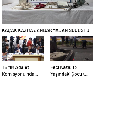
olmasının
neredeyse imkânsız
KAÇAK KAZIYA JANDARMADAN SUÇÜSTÜ
TBMM Adalet
Feci Kaza! 13
Komisyonu’nda
Yaşındaki Çocuk
Konuşan AK Parti
Ağır Yaralı
Grup Başkanvekili
Abdulhamit Gül:
“Kanun Teklifi
Milletimizin
Teklifidir”