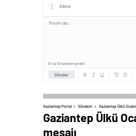
Teklifidir”
En az 10 karakter gerekli
Gönder
Gaziantep Portal
Gündem
Gaziantep Ülkü Ocakla
Gaziantep Ülkü Oca
mesajı