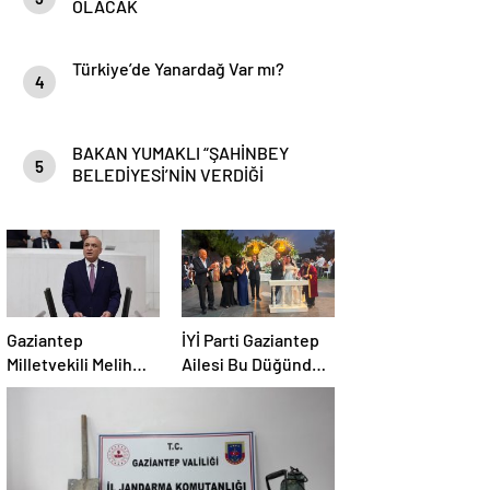
OLACAK
Türkiye’de Yanardağ Var mı?
4
BAKAN YUMAKLI “ŞAHİNBEY
5
BELEDİYESİ’NİN VERDİĞİ
DESTEKLER BİZLER İÇİN ÇOK
ÖNEMLİ”
Gaziantep
İYİ Parti Gaziantep
Milletvekili Melih
Ailesi Bu Düğünde
Meriç, mevcut
Buluştu!
ekonomik
koşullarda dar
gelirli vatandaşların
konut sahibi