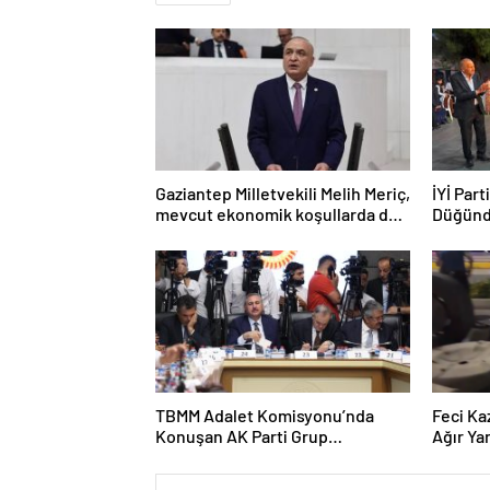
Gaziantep Milletvekili Melih Meriç,
İYİ Part
mevcut ekonomik koşullarda dar
Düğünd
gelirli vatandaşların konut sahibi
olmasının neredeyse imkânsız
TBMM Adalet Komisyonu’nda
Feci Ka
Konuşan AK Parti Grup
Ağır Yar
Başkanvekili Abdulhamit Gül:
“Kanun Teklifi Milletimizin