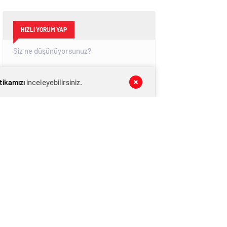
HIZLI YORUM YAP
itikamızı
inceleyebilirsiniz.
GÖNDER
SON DAKİKA
HABERLERİ
GÜNDEM
09 Ağustos 2026
CHP İl Başkanı Reisoğlu: Aday değilim
GÜNDEM
09 Ağustos 2026
ŞAHİNBEY’Lİ GENÇLER ŞAHİNBEY’İ
AĞITLA ANLATTI