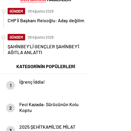
GÜNDEM
09 Ağustos 2026
CHP İl Başkanı Reisoğlu: Aday değilim
GÜNDEM
09 Ağustos 2026
ŞAHİNBEY’Lİ GENÇLER ŞAHİNBEY’İ
AĞITLA ANLATTI
KATEGORİNİN POPÜLERLERİ
İğrenç İddia!
1
Feci Kazada: Sürücünün Kolu
2
Koptu
2025 ŞEHİTKAMİL’DE MİLAT
3