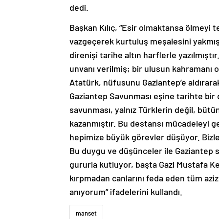
dedi.
Başkan Kılıç, “Esir olmaktansa ölmeyi te
vazgeçerek kurtuluş meşalesini yakmışl
direnişi tarihe altın harflerle yazılmış
unvanı verilmiş; bir ulusun kahramanı o
Atatürk, nüfusunu Gaziantep’e aldırarak
Gaziantep Savunması eşine tarihte bir d
savunması, yalnız Türklerin değil, bütü
kazanmıştır. Bu destansı mücadeleyi g
hepimize büyük görevler düşüyor. Bizler
Bu duygu ve düşünceler ile Gaziantep 
gururla kutluyor, başta Gazi Mustafa Ke
kırpmadan canlarını feda eden tüm aziz 
anıyorum” ifadelerini kullandı.
manset