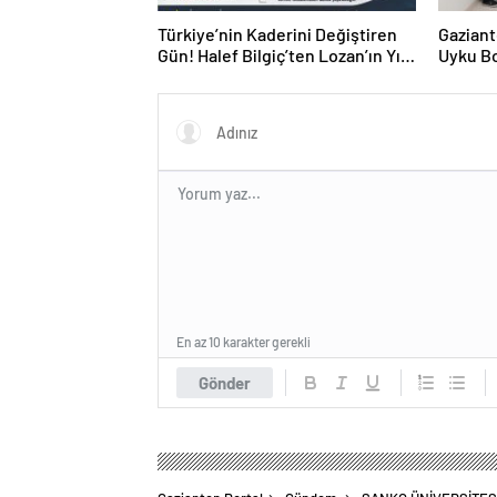
Türkiye’nin Kaderini Değiştiren
Gaziant
Gün! Halef Bilgiç’ten Lozan’ın Yıl
Uyku Bo
Dönümünde Anlamlı Mesaj!
Hizmete
En az 10 karakter gerekli
Gönder