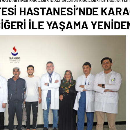
İ HASTANESİ’NDE KARACİĞER NAKLİ “OĞLUNUN KARACİĞERİ İLE YAŞAMA YEN
ESİ HASTANESİ’NDE KARA
ĞERİ İLE YAŞAMA YENİDE