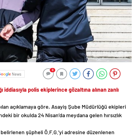
0
News
ı iddiasıyla polis ekiplerince gözaltına alınan zanlı
lan açıklamaya göre, Asayiş Şube Müdürlüğü ekipleri
ndeki bir okulda 24 Nisan’da meydana gelen hırsızlık
ği belirlenen şüpheli Ö.F.G.’yi adresine düzenlenen