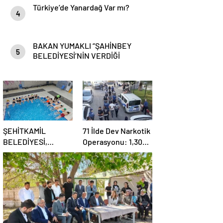
Türkiye’de Yanardağ Var mı?
4
BAKAN YUMAKLI “ŞAHİNBEY
5
BELEDİYESİ’NİN VERDİĞİ
DESTEKLER BİZLER İÇİN ÇOK
ÖNEMLİ”
ŞEHİTKAMİL
71 İlde Dev Narkotik
BELEDİYESİ,
Operasyonu: 1,302
KORUMA ALTINDAKİ
Şüpheli Yakalandı,
ÇOCUKLARI
844 Tutuklama
SPORLA
BULUŞTURUYOR