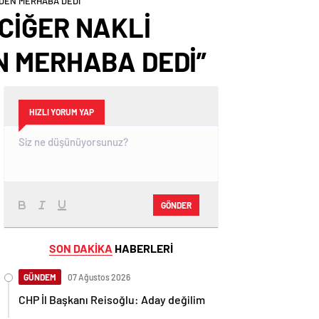
İDEN MERHABA DEDİ”
CİĞER NAKLİ
N MERHABA DEDİ”
HIZLI YORUM YAP
GÖNDER
SON DAKİKA
HABERLERİ
GÜNDEM
07 Ağustos 2026
CHP İl Başkanı Reisoğlu: Aday değilim