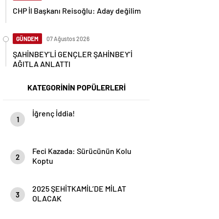
CHP İl Başkanı Reisoğlu: Aday değilim
GÜNDEM
07 Ağustos 2026
ŞAHİNBEY’Lİ GENÇLER ŞAHİNBEY’İ
AĞITLA ANLATTI
KATEGORİNİN POPÜLERLERİ
İğrenç İddia!
1
Feci Kazada: Sürücünün Kolu
2
Koptu
2025 ŞEHİTKAMİL’DE MİLAT
3
OLACAK