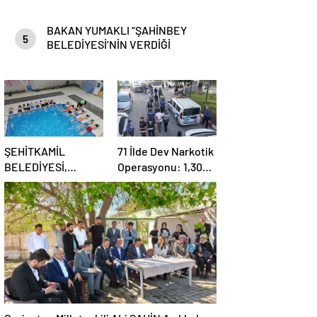
BAKAN YUMAKLI “ŞAHİNBEY
5
BELEDİYESİ’NİN VERDİĞİ
DESTEKLER BİZLER İÇİN ÇOK
ÖNEMLİ”
ŞEHİTKAMİL
71 İlde Dev Narkotik
BELEDİYESİ,
Operasyonu: 1,302
KORUMA ALTINDAKİ
Şüpheli Yakalandı,
ÇOCUKLARI
844 Tutuklama
SPORLA
BULUŞTURUYOR