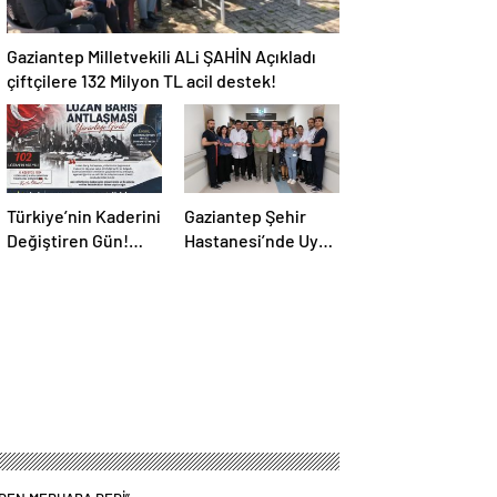
Gaziantep Milletvekili ALi ŞAHİN Açıkladı
çiftçilere 132 Milyon TL acil destek!
Türkiye’nin Kaderini
Gaziantep Şehir
Değiştiren Gün!
Hastanesi’nde Uyku
Halef Bilgiç’ten
Bozuklukları
Lozan’ın Yıl
Laboratuvarı
Dönümünde
Hizmete Açıldı
Anlamlı Mesaj!