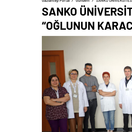
Gaziantep Portal
Gündem
SANKO ÜNİVERSİTES
SANKO ÜNİVERSİT
“OĞLUNUN KARACİ