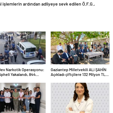
 işlemlerin ardından adliyeye sevk edilen Ö.F.G.,
 Dev Narkotik Operasyonu:
Gaziantep Milletvekili ALi ŞAHİN
üpheli Yakalandı, 844
Açıkladı çiftçilere 132 Milyon TL
ama
acil destek!