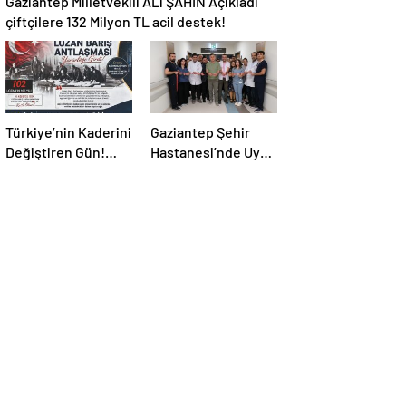
Gaziantep Milletvekili ALi ŞAHİN Açıkladı
çiftçilere 132 Milyon TL acil destek!
Türkiye’nin Kaderini
Gaziantep Şehir
Değiştiren Gün!
Hastanesi’nde Uyku
Halef Bilgiç’ten
Bozuklukları
Lozan’ın Yıl
Laboratuvarı
Dönümünde
Hizmete Açıldı
Anlamlı Mesaj!