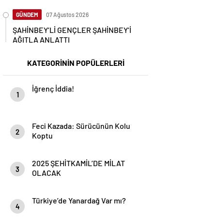
GÜNDEM
07 Ağustos 2026
ŞAHİNBEY’Lİ GENÇLER ŞAHİNBEY’İ
AĞITLA ANLATTI
KATEGORİNİN POPÜLERLERİ
İğrenç İddia!
1
Feci Kazada: Sürücünün Kolu
2
Koptu
2025 ŞEHİTKAMİL’DE MİLAT
3
OLACAK
Türkiye’de Yanardağ Var mı?
4