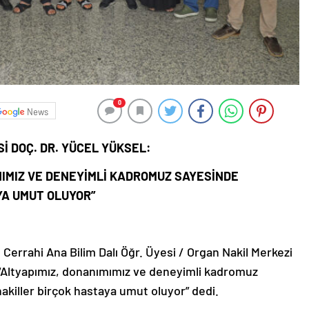
0
News
İ DOÇ. DR. YÜCEL YÜKSEL:
NIMIZ VE DENEYİMLİ KADROMUZ SAYESİNDE
YA UMUT OLUYOR”
Cerrahi Ana Bilim Dalı Öğr. Üyesi / Organ Nakil Merkezi
 “Altyapımız, donanımımız ve deneyimli kadromuz
nakiller birçok hastaya umut oluyor” dedi.