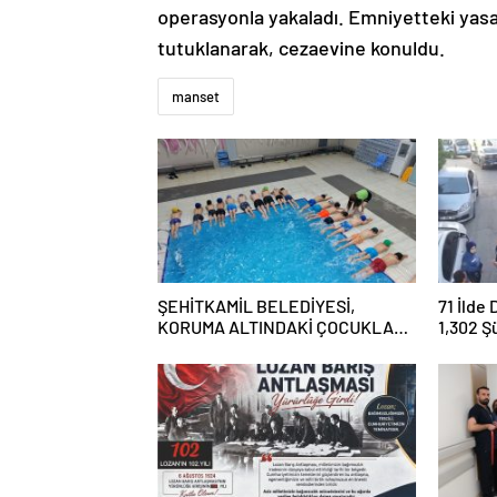
operasyonla yakaladı. Emniyetteki yasal
tutuklanarak, cezaevine konuldu.
manset
ŞEHİTKAMİL BELEDİYESİ,
71 İlde
KORUMA ALTINDAKİ ÇOCUKLARI
1,302 Ş
SPORLA BULUŞTURUYOR
Tutukl