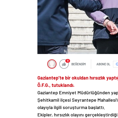
0
BEĞENDİM
ABONE OL
Gaziantep’te bir okuldan hırsızlık yaptığ
Ö.F.G., tutuklandı.
Gaziantep Emniyet Müdürlüğünden yapı
Şehitkamil ilçesi Seyrantepe Mahallesi’
olayıyla ilgili soruşturma başlattı.
Ekipler, hırsızlık olayını gerçekleştirdi