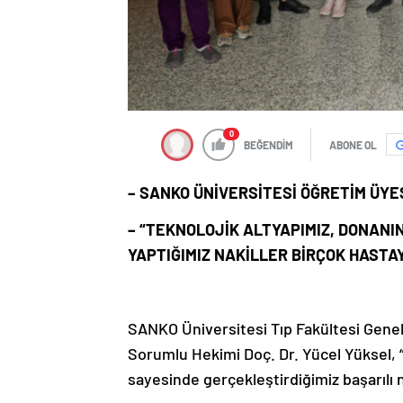
0
BEĞENDİM
ABONE OL
– SANKO ÜNİVERSİTESİ ÖĞRETİM ÜYES
– “TEKNOLOJİK ALTYAPIMIZ, DONANI
YAPTIĞIMIZ NAKİLLER BİRÇOK HASTA
SANKO Üniversitesi Tıp Fakültesi Genel 
Sorumlu Hekimi Doç. Dr. Yücel Yüksel,
sayesinde gerçekleştirdiğimiz başarılı 