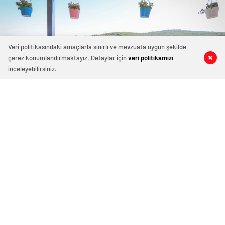
Veri politikasındaki amaçlarla sınırlı ve mevzuata uygun şekilde
çerez konumlandırmaktayız. Detaylar için
veri politikamızı
0
0
0
0
inceleyebilirsiniz.
BAŞKAN ŞAHİN: YENİ KARAVAN PARK
BU HAFTA İÇİNDE HİZMETE AÇILACAK
9 Ağustos 2022 13:17
ABONE OL
News
Gaziantep Büyükşehir Belediye Başkanı Fatma Şahin,
yeşilin maviyle buluştuğu Allaben Göleti’nde inşa
edilen yeni karavan parkın bu hafta içinde hizmete