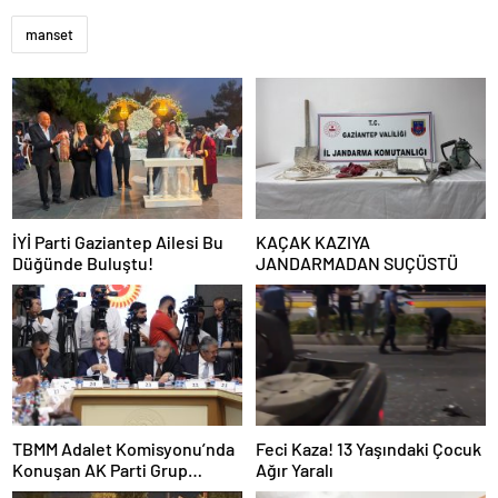
manset
İYİ Parti Gaziantep Ailesi Bu
KAÇAK KAZIYA
Düğünde Buluştu!
JANDARMADAN SUÇÜSTÜ
TBMM Adalet Komisyonu’nda
Feci Kaza! 13 Yaşındaki Çocuk
Konuşan AK Parti Grup
Ağır Yaralı
Başkanvekili Abdulhamit Gül: