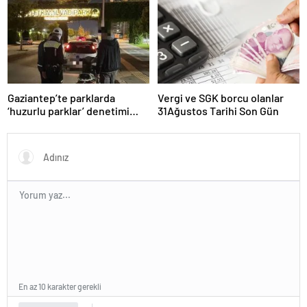
“Kanun Teklifi Milletimizin
Teklifidir”
Gaziantep’te parklarda
Vergi ve SGK borcu olanlar
‘huzurlu parklar’ denetimi
31Ağustos Tarihi Son Gün
yapıldı.
En az 10 karakter gerekli