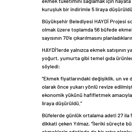
ekmek tüketimini sağlamak için hayata g
kuruşluk bir indirimle 5 liraya düşürüldü
Büyükşehir Belediyesi HAYDİ Projesi so
olmak üzere toplamda 56 büfede ekmek sa
sayısının 70’e çıkarılmasını planladıkları
HAYDİ’lerde yalnızca ekmek satışının yap
yoğurt, yumurta gibi temel gıda ürünle
söyledi:
“Ekmek fiyatlarındaki değişiklik, un ve 
olarak önce yukarı yönlü revize edilmişt
ekonomik yükünü hafifletmek amacıyla 5,
liraya düşürüldü.”
Büfelerde günlük ortalama adeti 27 ila 
dikkati çeken Yılmaz, “İleriki süreçte bü
ekmeklerin adetinde de bir artış planlıyo