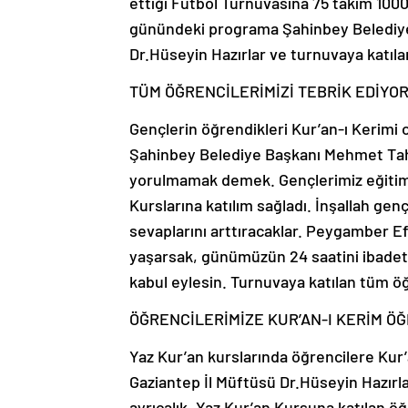
ettiği Futbol Turnuvasına 75 takım 1000
günündeki programa Şahinbey Belediy
Dr.Hüseyin Hazırlar ve turnuvaya katılan
TÜM ÖĞRENCİLERİMİZİ TEBRİK EDİYO
Gençlerin öğrendikleri Kur’an-ı Kerimi 
Şahinbey Belediye Başkanı Mehmet Ta
yorulmamak demek. Gençlerimiz eğitim 
Kurslarına katılım sağladı. İnşallah gen
sevaplarını arttıracaklar. Peygamber E
yaşarsak, günümüzün 24 saatini ibadete 
kabul eylesin. Turnuvaya katılan tüm öğ
ÖĞRENCİLERİMİZE KUR’AN-I KERİM Ö
Yaz Kur’an kurslarında öğrencilere Kur’
Gaziantep İl Müftüsü Dr.Hüseyin Hazırl
ayrıcalık. Yaz Kur’an Kursuna katılan öğ