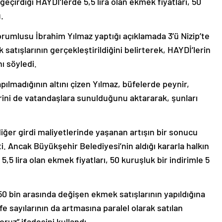
eçirdiği HAYDİ’lerde 5,5 lira olan ekmek fiyatları, 50
.
rumlusu İbrahim Yılmaz yaptığı açıklamada 3’ü Nizip’te
tışlarının gerçekleştirildiğini belirterek, HAYDİ’lerin
nı söyledi.
ılmadığının altını çizen Yılmaz, büfelerde peynir,
rini de vatandaşlara sunulduğunu aktararak, şunları
diğer girdi maliyetlerinde yaşanan artışın bir sonucu
i. Ancak Büyükşehir Belediyesi’nin aldığı kararla halkın
5 lira olan ekmek fiyatları, 50 kuruşluk bir indirimle 5
50 bin arasında değişen ekmek satışlarının yapıldığına
fe sayılarının da artmasına paralel olarak satılan
ruz” ifadesini kullandı.