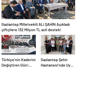
Gaziantep Milletvekili ALi ŞAHİN Açıkladı
çiftçilere 132 Milyon TL acil destek!
Türkiye’nin Kaderini
Gaziantep Şehir
Değiştiren Gün!
Hastanesi’nde Uyku
Halef Bilgiç’ten
Bozuklukları
Lozan’ın Yıl
Laboratuvarı
Dönümünde
Hizmete Açıldı
Anlamlı Mesaj!