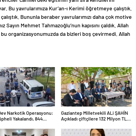
var. Bu yavrularımıza Kur’an-ı Kerimi öğretmeye çalıştık.
 çalıştık. Bununla beraber yavrularımızı daha çok motive
ız Sayın Mehmet Tahmazoğlu’nun kapısını çaldık. Allah
i bu organizasyonumuzda da bizleri boş çevirmedi. Allah
 Dev Narkotik Operasyonu:
Gaziantep Milletvekili ALi ŞAHİN
üpheli Yakalandı, 844
Açıkladı çiftçilere 132 Milyon TL
ama
acil destek!