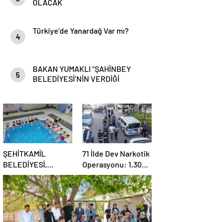
OLACAK
Türkiye’de Yanardağ Var mı?
4
BAKAN YUMAKLI “ŞAHİNBEY
5
BELEDİYESİ’NİN VERDİĞİ
DESTEKLER BİZLER İÇİN ÇOK
ÖNEMLİ”
ŞEHİTKAMİL
71 İlde Dev Narkotik
BELEDİYESİ,
Operasyonu: 1,302
KORUMA ALTINDAKİ
Şüpheli Yakalandı,
ÇOCUKLARI
844 Tutuklama
SPORLA
BULUŞTURUYOR