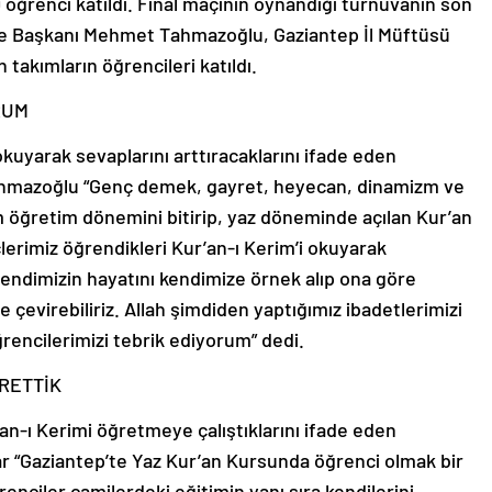
 öğrenci katıldı. Final maçının oynandığı turnuvanın son
e Başkanı Mehmet Tahmazoğlu, Gaziantep İl Müftüsü
 takımların öğrencileri katıldı.
RUM
okuyarak sevaplarını arttıracaklarını ifade eden
hmazoğlu “Genç demek, gayret, heyecan, dinamizm ve
öğretim dönemini bitirip, yaz döneminde açılan Kur’an
çlerimiz öğrendikleri Kur’an-ı Kerim’i okuyarak
fendimizin hayatını kendimize örnek alıp ona göre
çevirebiliriz. Allah şimdiden yaptığımız ibadetlerimizi
rencilerimizi tebrik ediyorum” dedi.
ĞRETTİK
an-ı Kerimi öğretmeye çalıştıklarını ifade eden
ar “Gaziantep’te Yaz Kur’an Kursunda öğrenci olmak bir
renciler camilerdeki eğitimin yanı sıra kendilerini