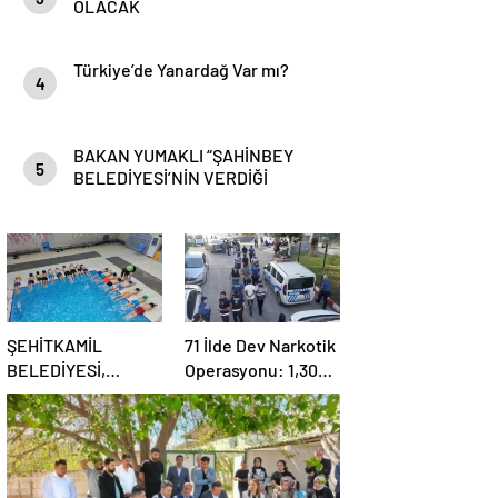
OLACAK
Türkiye’de Yanardağ Var mı?
4
BAKAN YUMAKLI “ŞAHİNBEY
5
BELEDİYESİ’NİN VERDİĞİ
DESTEKLER BİZLER İÇİN ÇOK
ÖNEMLİ”
ŞEHİTKAMİL
71 İlde Dev Narkotik
BELEDİYESİ,
Operasyonu: 1,302
KORUMA ALTINDAKİ
Şüpheli Yakalandı,
ÇOCUKLARI
844 Tutuklama
SPORLA
BULUŞTURUYOR