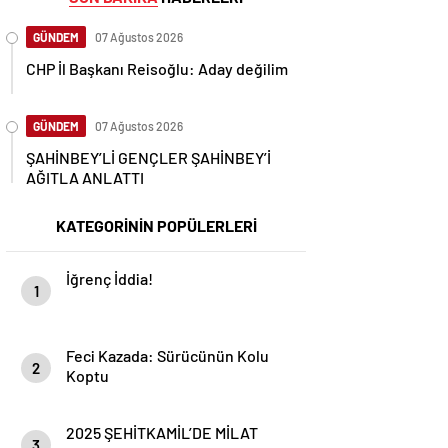
GÜNDEM
07 Ağustos 2026
CHP İl Başkanı Reisoğlu: Aday değilim
GÜNDEM
07 Ağustos 2026
ŞAHİNBEY’Lİ GENÇLER ŞAHİNBEY’İ
AĞITLA ANLATTI
KATEGORİNİN POPÜLERLERİ
İğrenç İddia!
1
Feci Kazada: Sürücünün Kolu
2
Koptu
2025 ŞEHİTKAMİL’DE MİLAT
3