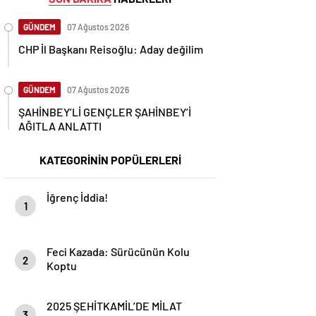
GÜNDEM
07 Ağustos 2026
CHP İl Başkanı Reisoğlu: Aday değilim
GÜNDEM
07 Ağustos 2026
ŞAHİNBEY’Lİ GENÇLER ŞAHİNBEY’İ
AĞITLA ANLATTI
KATEGORİNİN POPÜLERLERİ
İğrenç İddia!
1
Feci Kazada: Sürücünün Kolu
2
Koptu
2025 ŞEHİTKAMİL’DE MİLAT
3