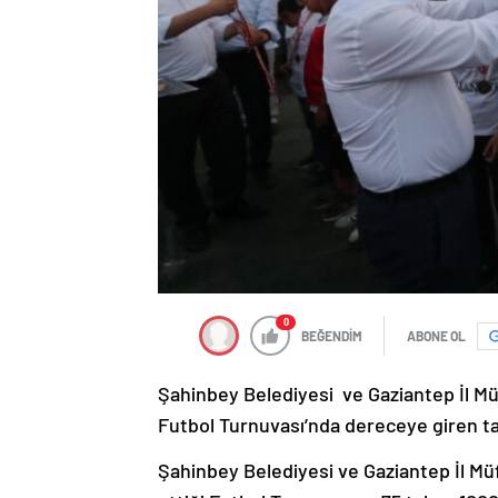
0
BEĞENDİM
ABONE OL
Şahinbey Belediyesi ve Gaziantep İl Müf
Futbol Turnuvası’nda dereceye giren tak
Şahinbey Belediyesi ve Gaziantep İl Müf