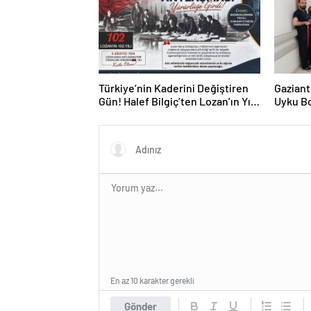
Türkiye’nin Kaderini Değiştiren
Gaziant
Gün! Halef Bilgiç’ten Lozan’ın Yıl
Uyku Bo
Dönümünde Anlamlı Mesaj!
Hizmete
En az 10 karakter gerekli
Gönder