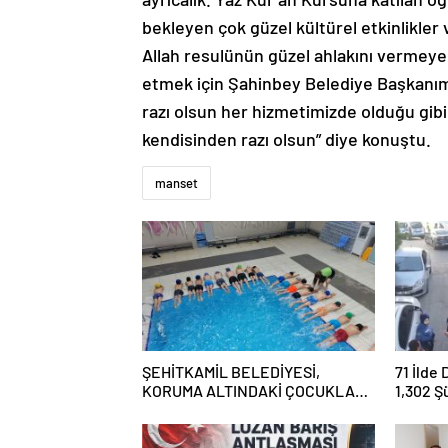
bekleyen çok güzel kültürel etkinlikler 
Allah resulünün güzel ahlakını vermeye
etmek için Şahinbey Belediye Başkanım
razı olsun her hizmetimizde olduğu gib
kendisinden razı olsun” diye konuştu.
manset
ŞEHİTKAMİL BELEDİYESİ,
71 İlde
KORUMA ALTINDAKİ ÇOCUKLARI
1,302 Ş
SPORLA BULUŞTURUYOR
Tutukl