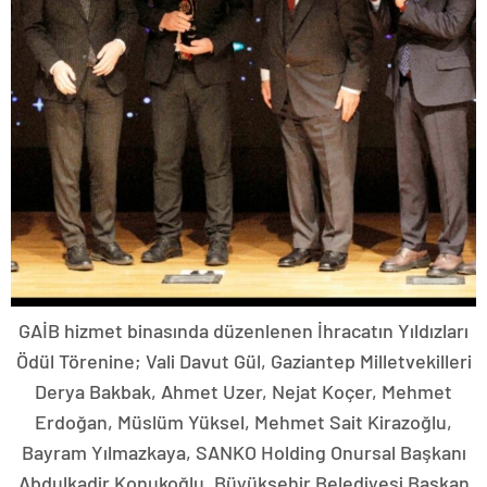
GAİB hizmet binasında düzenlenen İhracatın Yıldızları
Ödül Törenine; Vali Davut Gül, Gaziantep Milletvekilleri
Derya Bakbak, Ahmet Uzer, Nejat Koçer, Mehmet
Erdoğan, Müslüm Yüksel, Mehmet Sait Kirazoğlu,
Bayram Yılmazkaya, SANKO Holding Onursal Başkanı
Abdulkadir Konukoğlu, Büyükşehir Belediyesi Başkan