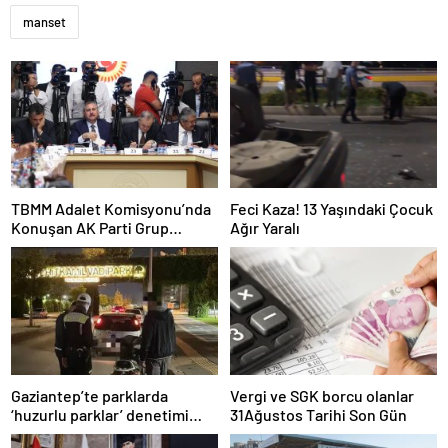
manset
TBMM Adalet Komisyonu’nda
Feci Kaza! 13 Yaşındaki Çocuk
Konuşan AK Parti Grup
Ağır Yaralı
Başkanvekili Abdulhamit Gül:
“Kanun Teklifi Milletimizin
Teklifidir”
Gaziantep’te parklarda
Vergi ve SGK borcu olanlar
‘huzurlu parklar’ denetimi
31Ağustos Tarihi Son Gün
yapıldı.