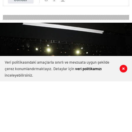
Veri politikasındaki amaçlarla sınırlı ve mevzuata uygun şekilde
çerez konumlandırmaktayız. Detaylar için
veri politikamızı
0
0
0
0
inceleyebilirsiniz.
ŞAHİNBEYLİ GENÇLER GAZİANTEP
SAVUNMASINI VE ŞAHİNBEY’İ