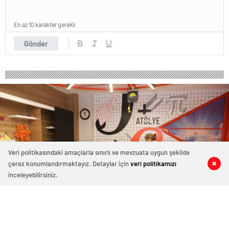
En az 10 karakter gerekli
Gönder
Veri politikasındaki amaçlarla sınırlı ve mevzuata uygun şekilde
çerez konumlandırmaktayız. Detaylar için
veri politikamızı
0
0
0
0
inceleyebilirsiniz.