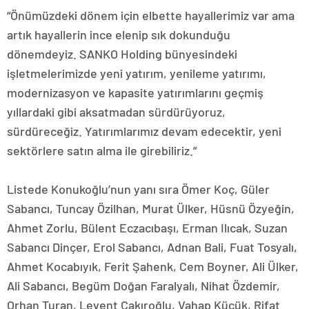
“Önümüzdeki dönem için elbette hayallerimiz var ama
artık hayallerin ince elenip sık dokunduğu
dönemdeyiz. SANKO Holding bünyesindeki
işletmelerimizde yeni yatırım, yenileme yatırımı,
modernizasyon ve kapasite yatırımlarını geçmiş
yıllardaki gibi aksatmadan sürdürüyoruz,
sürdüreceğiz. Yatırımlarımız devam edecektir, yeni
sektörlere satın alma ile girebiliriz.”
Listede Konukoğlu’nun yanı sıra Ömer Koç, Güler
Sabancı, Tuncay Özilhan, Murat Ülker, Hüsnü Özyeğin,
Ahmet Zorlu, Bülent Eczacıbaşı, Erman Ilıcak, Suzan
Sabancı Dinçer, Erol Sabancı, Adnan Bali, Fuat Tosyalı,
Ahmet Kocabıyık, Ferit Şahenk, Cem Boyner, Ali Ülker,
Ali Sabancı, Begüm Doğan Faralyalı, Nihat Özdemir,
Orhan Turan, Levent Çakıroğlu, Vahap Küçük, Rifat