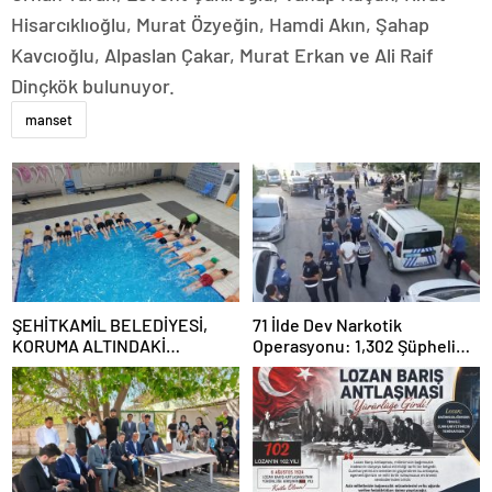
Hisarcıklıoğlu, Murat Özyeğin, Hamdi Akın, Şahap
Kavcıoğlu, Alpaslan Çakar, Murat Erkan ve Ali Raif
Dinçkök bulunuyor.
manset
ŞEHİTKAMİL BELEDİYESİ,
71 İlde Dev Narkotik
KORUMA ALTINDAKİ
Operasyonu: 1,302 Şüpheli
ÇOCUKLARI SPORLA
Yakalandı, 844 Tutuklama
BULUŞTURUYOR