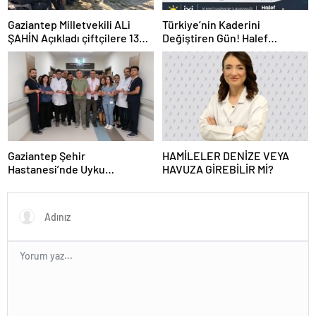
Gaziantep Milletvekili ALi
Türkiye’nin Kaderini
ŞAHİN Açıkladı çiftçilere 132
Değiştiren Gün! Halef
Milyon TL acil destek!
Bilgiç’ten Lozan’ın Yıl
Dönümünde Anlamlı Mesaj!
Gaziantep Şehir
HAMİLELER DENİZE VEYA
Hastanesi’nde Uyku
HAVUZA GİREBİLİR Mİ?
Bozuklukları Laboratuvarı
Hizmete Açıldı