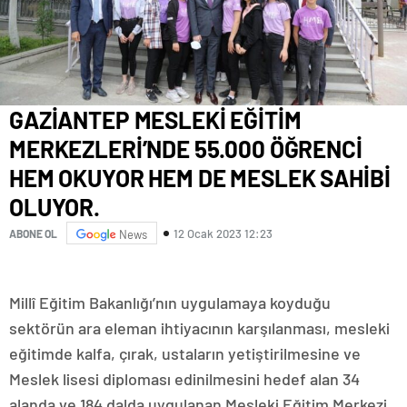
GAZİANTEP MESLEKİ EĞİTİM
MERKEZLERİ’NDE 55.000 ÖĞRENCİ
HEM OKUYOR HEM DE MESLEK SAHİBİ
OLUYOR.
12 Ocak 2023 12:23
ABONE OL
News
Millî Eğitim Bakanlığı’nın uygulamaya koyduğu
sektörün ara eleman ihtiyacının karşılanması, mesleki
eğitimde kalfa, çırak, ustaların yetiştirilmesine ve
Meslek lisesi diploması edinilmesini hedef alan 34
alanda ve 184 dalda uygulanan Mesleki Eğitim Merkezi