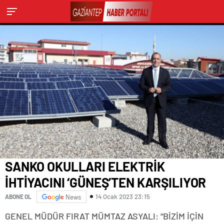
OLUYOR.
SANKO OKULLARI ELEKTRİK
İHTİYACINI ‘GÜNEŞ’TEN KARŞILIYOR
14 Ocak 2023 23:15
ABONE OL
News
GENEL MÜDÜR FIRAT MÜMTAZ ASYALI: “BİZİM İÇİN