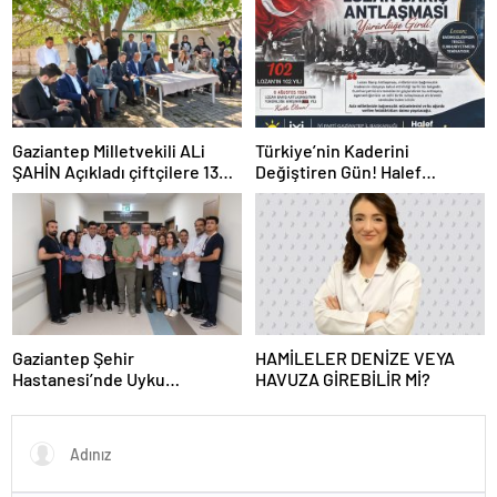
BULUŞTURUYOR
Gaziantep Milletvekili ALi
Türkiye’nin Kaderini
ŞAHİN Açıkladı çiftçilere 132
Değiştiren Gün! Halef
Milyon TL acil destek!
Bilgiç’ten Lozan’ın Yıl
Dönümünde Anlamlı Mesaj!
Gaziantep Şehir
HAMİLELER DENİZE VEYA
Hastanesi’nde Uyku
HAVUZA GİREBİLİR Mİ?
Bozuklukları Laboratuvarı
Hizmete Açıldı