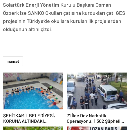
Solartürk Enerji Yönetim Kurulu Başkanı Osman
Özberk ise SANKO Okulları çatısına kurdukları çatı GES
projesinin Türkiye’de okullara kurulan ilk projelerden
olduğunun altını çizdi.
manset
ŞEHİTKAMİL BELEDİYESİ,
71 İlde Dev Narkotik
KORUMA ALTINDAKİ
Operasyonu: 1,302 Şüpheli
ÇOCUKLARI SPORLA
Yakalandı, 844 Tutuklama