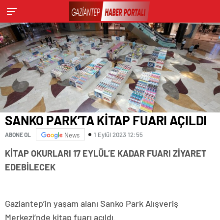
SANKO PARK’TA KİTAP FUARI AÇILDI
1 Eylül 2023 12:55
ABONE OL
News
KİTAP OKURLARI 17 EYLÜL’E KADAR FUARI ZİYARET
EDEBİLECEK
Gaziantep’in yaşam alanı Sanko Park Alışveriş
Merkezi’nde kitap fuarı açıldı.