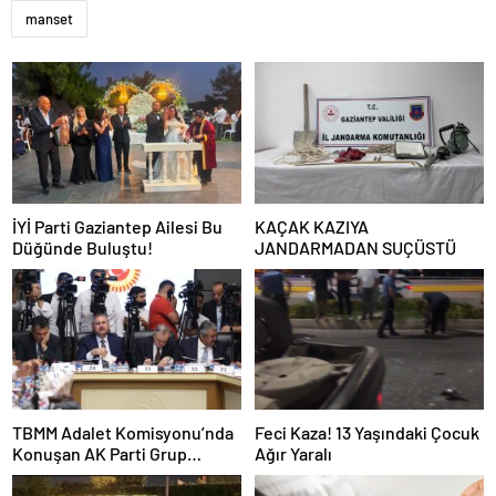
manset
İYİ Parti Gaziantep Ailesi Bu
KAÇAK KAZIYA
Düğünde Buluştu!
JANDARMADAN SUÇÜSTÜ
TBMM Adalet Komisyonu’nda
Feci Kaza! 13 Yaşındaki Çocuk
Konuşan AK Parti Grup
Ağır Yaralı
Başkanvekili Abdulhamit Gül:
“Kanun Teklifi Milletimizin