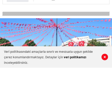
Veri politikasındaki amaçlarla sınırlı ve mevzuata uygun şekilde
çerez konumlandırmaktayız. Detaylar için
veri politikamızı
0
0
0
0
inceleyebilirsiniz.
30 Ağustos Zafer Bayramı