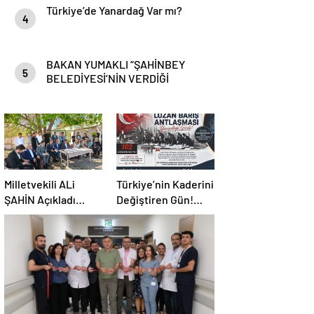
Türkiye’de Yanardağ Var mı?
4
BAKAN YUMAKLI “ŞAHİNBEY
5
BELEDİYESİ’NİN VERDİĞİ
DESTEKLER BİZLER İÇİN ÇOK
ÖNEMLİ”
Milletvekili ALi
Türkiye’nin Kaderini
ŞAHİN Açıkladı
Değiştiren Gün!
çiftçilere 132 Milyon
Halef Bilgiç’ten
TL acil destek!
Lozan’ın Yıl
Dönümünde
Anlamlı Mesaj!