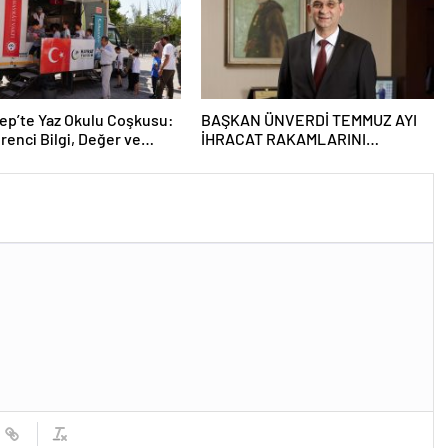
ep’te Yaz Okulu Coşkusu:
BAŞKAN ÜNVERDİ TEMMUZ AYI
renci Bilgi, Değer ve
İHRACAT RAKAMLARINI
ik İkliminde Buluştu
DEĞERLENDİRDİ