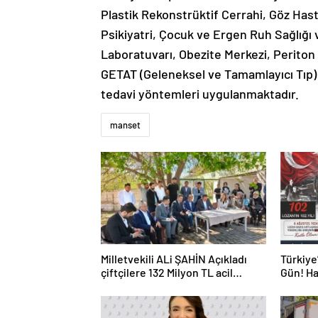
Plastik Rekonstrüktif Cerrahi, Göz Hasta
Psikiyatri, Çocuk ve Ergen Ruh Sağlığı 
Laboratuvarı, Obezite Merkezi, Periton 
GETAT (Geleneksel ve Tamamlayıcı Tıp)
tedavi yöntemleri uygulanmaktadır.
manset
Milletvekili ALi ŞAHİN Açıkladı
Türkiye
çiftçilere 132 Milyon TL acil
Gün! Hal
destek!
Dönümü