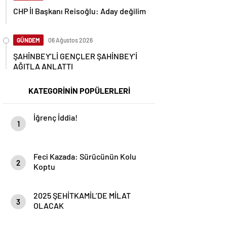
CHP İl Başkanı Reisoğlu: Aday değilim
GÜNDEM
06 Ağustos 2026
ŞAHİNBEY’Lİ GENÇLER ŞAHİNBEY’İ
AĞITLA ANLATTI
KATEGORİNİN POPÜLERLERİ
İğrenç İddia!
1
Feci Kazada: Sürücünün Kolu
2
Koptu
2025 ŞEHİTKAMİL’DE MİLAT
3
OLACAK