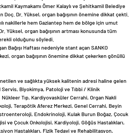
tkamil Kaymakamı Ömer Kalaylı ve Şehitkamil Belediye
n Doç. Dr. Yüksel, organ bağışının önemine dikkat çekti.
ılı nakillerle hem Gaziantep hem de bölge için umut
 Dr. Yüksel, organ bağışının artması konusunda tüm
erekli olduğunu söyledi.
an Bağışı Haftası nedeniyle stant açan SANKO
kezi, organ bağışının önemine dikkat çekerken gönüllü
etilen ve sağlıkta yüksek kalitenin adresi haline gelen
ervis, Biyokimya, Patoloji ve Tıbbi / Klinik
i, Nükleer Tıp, Kardiyovasküler Cerrahi, Organ Nakli
koloji, Terapötik Aferez Merkezi, Genel Cerrahi, Beyin
astroenteroloji, Endokrinoloji, Kulak Burun Boğaz, Çocuk
isi ve Çocuk Onkolojisi, Kardiyoloji, Göğüs Hastalıkları,
siyon Hastalıkları, Fizik Tedavi ve Rehabilitasyon,