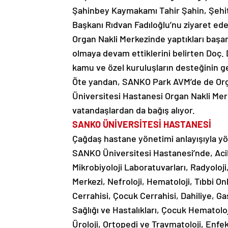
Şahinbey Kaymakamı Tahir Şahin, Şehi
Başkanı Rıdvan Fadıloğlu’nu ziyaret ede
Organ Nakli Merkezinde yaptıkları başar
olmaya devam ettiklerini belirten Doç.
kamu ve özel kuruluşların desteğinin g
Öte yandan, SANKO Park AVM’de de Org
Üniversitesi Hastanesi Organ Nakli Mer
vatandaşlardan da bağış alıyor.
SANKO ÜNİVERSİTESİ HASTANESİ
Çağdaş hastane yönetimi anlayışıyla yön
SANKO Üniversitesi Hastanesi’nde, Acil S
Mikrobiyoloji Laboratuvarları, Radyoloj
Merkezi, Nefroloji, Hematoloji, Tıbbi On
Cerrahisi, Çocuk Cerrahisi, Dahiliye, G
Sağlığı ve Hastalıkları, Çocuk Hematoloj
Üroloji, Ortopedi ve Travmatoloji, Enfek