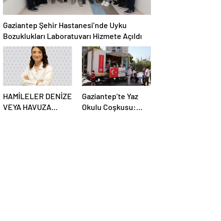
Gaziantep Şehir Hastanesi’nde Uyku
Bozuklukları Laboratuvarı Hizmete Açıldı
HAMİLELER DENİZE
Gaziantep’te Yaz
VEYA HAVUZA
Okulu Coşkusu:
GİREBİLİR Mİ?
1050 Öğrenci Bilgi,
Değer ve Kardeşlik
İkliminde Buluştu