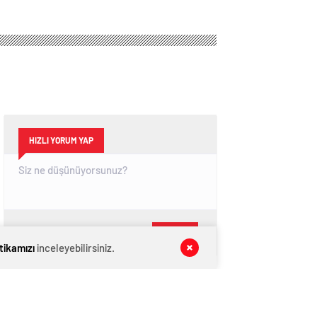
HIZLI YORUM YAP
GÖNDER
itikamızı
inceleyebilirsiniz.
SON DAKİKA
HABERLERİ
GÜNDEM
06 Ağustos 2026