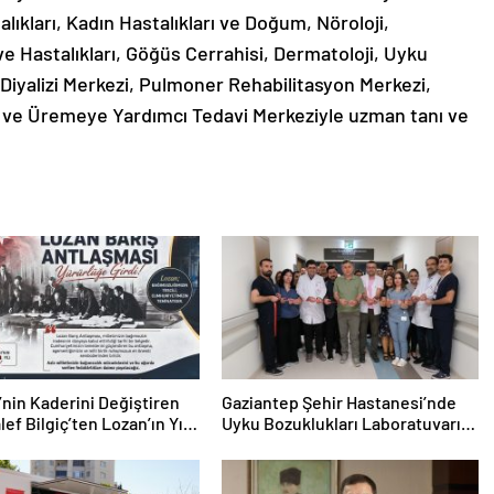
lıkları, Kadın Hastalıkları ve Doğum, Nöroloji,
ve Hastalıkları, Göğüs Cerrahisi, Dermatoloji, Uyku
Diyalizi Merkezi, Pulmoner Rehabilitasyon Merkezi,
 ve Üremeye Yardımcı Tedavi Merkeziyle uzman tanı ve
’nin Kaderini Değiştiren
Gaziantep Şehir Hastanesi’nde
ef Bilgiç’ten Lozan’ın Yıl
Uyku Bozuklukları Laboratuvarı
nde Anlamlı Mesaj!
Hizmete Açıldı