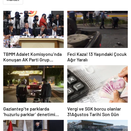
TBMM Adalet Komisyonu’nda
Feci Kaza! 13 Yaşındaki Çocuk
Konuşan AK Parti Grup
Ağır Yaralı
Başkanvekili Abdulhamit Gül:
“Kanun Teklifi Milletimizin
Teklifidir”
Gaziantep’te parklarda
Vergi ve SGK borcu olanlar
‘huzurlu parklar’ denetimi
31Ağustos Tarihi Son Gün
yapıldı.