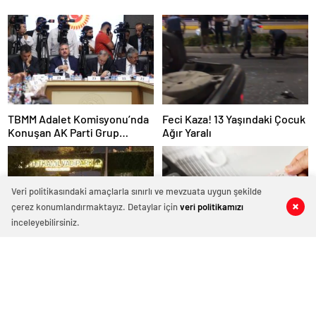
TBMM Adalet Komisyonu’nda
Feci Kaza! 13 Yaşındaki Çocuk
Konuşan AK Parti Grup
Ağır Yaralı
Başkanvekili Abdulhamit Gül:
“Kanun Teklifi Milletimizin
Teklifidir”
Veri politikasındaki amaçlarla sınırlı ve mevzuata uygun şekilde
çerez konumlandırmaktayız. Detaylar için
veri politikamızı
0
0
0
0
inceleyebilirsiniz.
Gaziantep’te parklarda
Vergi ve SGK borcu olanlar
‘huzurlu parklar’ denetimi
31Ağustos Tarihi Son Gün
yapıldı.