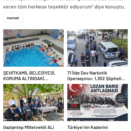
veren tüm herkese teşekkür ediyorum” diye konuştu.
manset
ŞEHİTKAMİL BELEDİYESİ,
71 İlde Dev Narkotik
KORUMA ALTINDAKİ
Operasyonu: 1,302 Şüpheli
ÇOCUKLARI SPORLA
Yakalandı, 844 Tutuklama
BULUŞTURUYOR
Gaziantep Milletvekili ALi
Türkiye’nin Kaderini