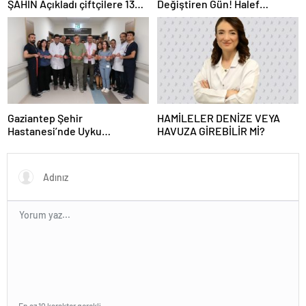
ŞAHİN Açıkladı çiftçilere 132
Değiştiren Gün! Halef
Milyon TL acil destek!
Bilgiç’ten Lozan’ın Yıl
Dönümünde Anlamlı Mesaj!
Gaziantep Şehir
HAMİLELER DENİZE VEYA
Hastanesi’nde Uyku
HAVUZA GİREBİLİR Mİ?
Bozuklukları Laboratuvarı
Hizmete Açıldı