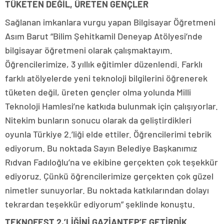
TÜKETEN DEĞİL, ÜRETEN GENÇLER
Sağlanan imkanlara vurgu yapan Bilgisayar Öğretmeni
Asım Barut “Bilim Şehitkamil Deneyap Atölyesi’nde
bilgisayar öğretmeni olarak çalışmaktayım.
Öğrencilerimize, 3 yıllık eğitimler düzenlendi. Farklı
farklı atölyelerde yeni teknoloji bilgilerini öğrenerek
tüketen değil, üreten gençler olma yolunda Milli
Teknoloji Hamlesi’ne katkıda bulunmak için çalışıyorlar.
Nitekim bunların sonucu olarak da geliştirdikleri
oyunla Türkiye 2.’liği elde ettiler. Öğrencilerimi tebrik
ediyorum. Bu noktada Sayın Belediye Başkanımız
Rıdvan Fadıloğlu’na ve ekibine gerçekten çok teşekkür
ediyoruz. Çünkü öğrencilerimize gerçekten çok güzel
nimetler sunuyorlar. Bu noktada katkılarından dolayı
tekrardan teşekkür ediyorum” şeklinde konuştu.
TEKNOFEST 2.’LİĞİNİ GAZİANTEP’E GETİRDİK