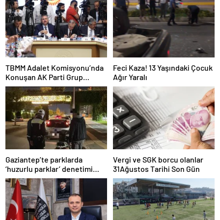
TBMM Adalet Komisyonu’nda
Feci Kaza! 13 Yaşındaki Çocuk
Konuşan AK Parti Grup
Ağır Yaralı
Başkanvekili Abdulhamit Gül:
“Kanun Teklifi Milletimizin
Teklifidir”
Gaziantep’te parklarda
Vergi ve SGK borcu olanlar
‘huzurlu parklar’ denetimi
31Ağustos Tarihi Son Gün
yapıldı.