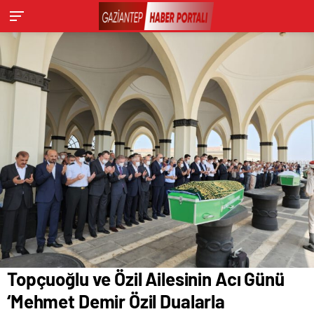
Topçuoğlu ve Özil Ailesinin Acı Günü
‘Mehmet Demir Özil Dualarla