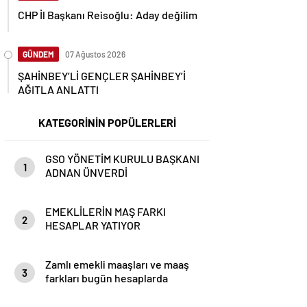
CHP İl Başkanı Reisoğlu: Aday değilim
GÜNDEM
07 Ağustos 2026
ŞAHİNBEY’Lİ GENÇLER ŞAHİNBEY’İ
AĞITLA ANLATTI
KATEGORİNİN POPÜLERLERİ
GSO YÖNETİM KURULU BAŞKANI
1
ADNAN ÜNVERDİ
EMEKLİLERİN MAŞ FARKI
2
HESAPLAR YATIYOR
Zamlı emekli maaşları ve maaş
3
farkları bugün hesaplarda