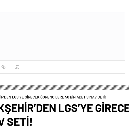
R’DEN LGS’YE GİRECEK ÖĞRENCİLERE 50 BİN ADET SINAV SETİ!
ŞEHİR’DEN LGS’YE GİREC
V SETİ!