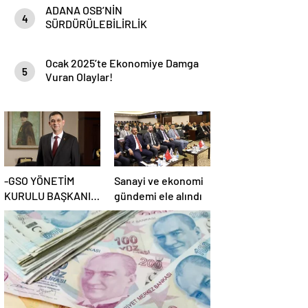
ADANA OSB’NİN
4
SÜRDÜRÜLEBİLİRLİK
HEDEFLERİ
Ocak 2025’te Ekonomiye Damga
5
Vuran Olaylar!
-GSO YÖNETİM
Sanayi ve ekonomi
KURULU BAŞKANI
gündemi ele alındı
ADNAN ÜNVERDİ: