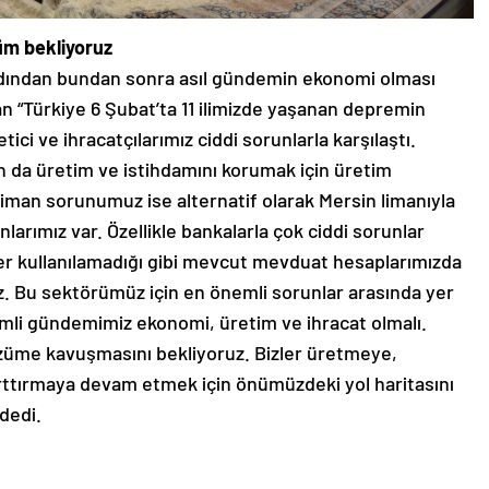
üm bekliyoruz
ardından bundan sonra asıl gündemin ekonomi olması
n “Türkiye 6 Şubat’ta 11 ilimizde yaşanan depremin
tici ve ihracatçılarımız ciddi sorunlarla karşılaştı.
n da üretim ve istihdamını korumak için üretim
Liman sorunumuz ise alternatif olarak Mersin limanıyla
rımız var. Özellikle bankalarla çok ciddi sorunlar
ler kullanılamadığı gibi mevcut mevduat hesaplarımızda
z. Bu sektörümüz için en önemli sorunlar arasında yer
emli gündemimiz ekonomi, üretim ve ihracat olmalı.
züme kavuşmasını bekliyoruz. Bizler üretmeye,
rttırmaya devam etmek için önümüzdeki yol haritasını
dedi.