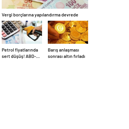
Vergi borçlarına yapılandırma devrede
Petrol fiyatlarında
Barış anlaşması
sert düşüş! ABD-
sonrası altın fırladı
İran anlaşması
sonrası gözler
Hürmüz Boğazı’nda