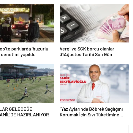
ep’te parklarda ‘huzurlu
Vergi ve SGK borcu olanlar
’ denetimi yapıldı.
31Ağustos Tarihi Son Gün
LAR GELECEĞE
“Yaz Aylarında Böbrek Sağlığını
AMİL’DE HAZIRLANIYOR
Korumak İçin Sıvı Tüketimine
Dikkat”