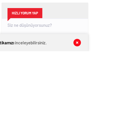
HIZLI YORUM YAP
itikamızı
inceleyebilirsiniz.
GÖNDER
SON DAKİKA
HABERLERİ
GÜNDEM
07 Ağustos 2026
CHP İl Başkanı Reisoğlu: Aday değilim
GÜNDEM
07 Ağustos 2026
ŞAHİNBEY’Lİ GENÇLER ŞAHİNBEY’İ
AĞITLA ANLATTI