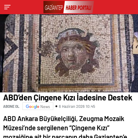
ABD’den Çingene Kızı İadesine Destek
6 Haziran 2026 10:45
ABONE OL
News
ABD Ankara Büyükelçiliği, Zeugma Mozaik
Müzesi’nde sergilenen “Çingene Kızı”
mozaiğine ait bir parçanın daha Gaziantep’e