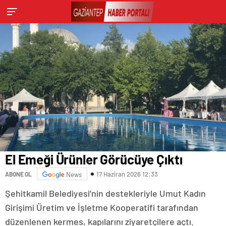
El Emeği Ürünler Görücüye Çıktı
17 Haziran 2026 12:33
ABONE OL
News
Şehitkamil Belediyesi’nin destekleriyle Umut Kadın
Girişimi Üretim ve İşletme Kooperatifi tarafından
düzenlenen kermes, kapılarını ziyaretçilere açtı.