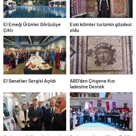
El Emeği Ürünler Görücüye
Eski kilimler turizmin gözdesi
Çıktı
oldu
El Sanatları Sergisi Açıldı
ABD’den Çingene Kızı
İadesine Destek