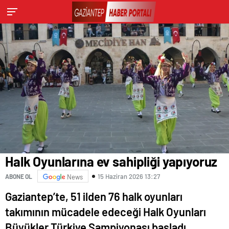
Halk Oyunlarına ev sahipliği yapıyoruz
15 Haziran 2026 13:27
ABONE OL
News
Gaziantep’te, 51 ilden 76 halk oyunları
takımının mücadele edeceği Halk Oyunları
Büyükler Türkiye Şampiyonası başladı.