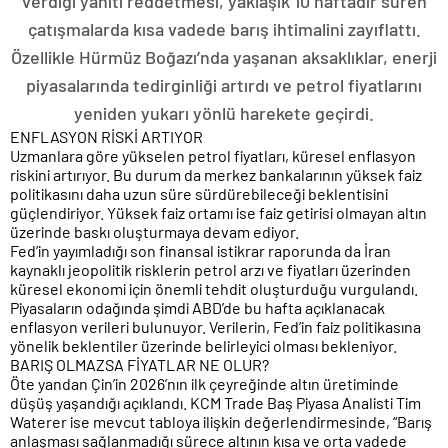
verdiği yanıtı reddetmesi, yaklaşık 10 haftadır süren
çatışmalarda kısa vadede barış ihtimalini zayıflattı.
Özellikle Hürmüz Boğazı’nda yaşanan aksaklıklar, enerji
piyasalarında tedirginliği artırdı ve petrol fiyatlarını
yeniden yukarı yönlü harekete geçirdi.
ENFLASYON RİSKİ ARTIYOR
Uzmanlara göre yükselen petrol fiyatları, küresel enflasyon
riskini artırıyor. Bu durum da merkez bankalarının yüksek faiz
politikasını daha uzun süre sürdürebileceği beklentisini
güçlendiriyor. Yüksek faiz ortamı ise faiz getirisi olmayan altın
üzerinde baskı oluşturmaya devam ediyor.
Fed’in yayımladığı son finansal istikrar raporunda da İran
kaynaklı jeopolitik risklerin petrol arzı ve fiyatları üzerinden
küresel ekonomi için önemli tehdit oluşturduğu vurgulandı.
Piyasaların odağında şimdi ABD’de bu hafta açıklanacak
enflasyon verileri bulunuyor. Verilerin, Fed’in faiz politikasına
yönelik beklentiler üzerinde belirleyici olması bekleniyor.
BARIŞ OLMAZSA FİYATLAR NE OLUR?
Öte yandan Çin’in 2026’nın ilk çeyreğinde altın üretiminde
düşüş yaşandığı açıklandı. KCM Trade Baş Piyasa Analisti Tim
Waterer ise mevcut tabloya ilişkin değerlendirmesinde, “Barış
anlaşması sağlanmadığı sürece altının kısa ve orta vadede