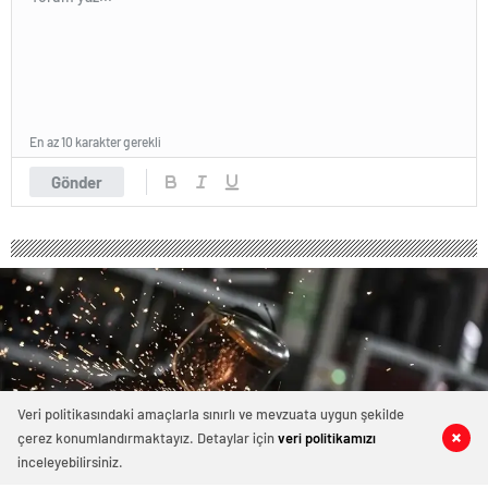
En az 10 karakter gerekli
Gönder
Veri politikasındaki amaçlarla sınırlı ve mevzuata uygun şekilde
çerez konumlandırmaktayız. Detaylar için
veri politikamızı
0
0
0
0
inceleyebilirsiniz.