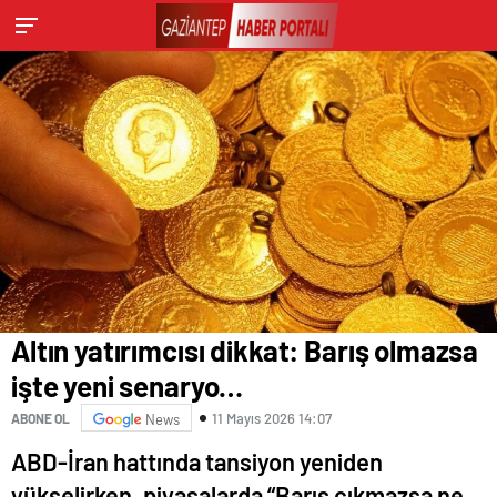
Altın yatırımcısı dikkat: Barış olmazsa
işte yeni senaryo…
11 Mayıs 2026 14:07
ABONE OL
News
ABD-İran hattında tansiyon yeniden
yükselirken, piyasalarda “Barış çıkmazsa ne