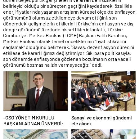
belirleyici olduğu bir süreçten geçtiğini kaydederek, özellikle
enerji fiyatlarında yaşanan artışların küresel ölçekte enflasyon
görünümünü olumsuz etkilemeye devam ettiğini, son
dönemdeki gelişmelerin etkilerini Türkiye’nin enflasyon ve dış
denge görünümü üzerinde hissettiklerini anlattı. Türkiye
Cumhuriyet Merkez Bankası (TCMB) Başkanı Fatih Karahan,
Merkez Bankası olarak temel önceliklerinin “fiyat istikrarını
sağlamak” olduğunu belirterek, “Savaş, dezenflasyon sürecini
etkilese de kararlılığımızı değiştirmiyor. Sıkı para politikasıyla,
son dönemde enflasyonda gözlenen bozulmanın orta vadeli
görünümü bozmasına izin vermeyeceğiz.” dedi.
-GSO YÖNETİM KURULU
Sanayi ve ekonomi gündemi
BAŞKANI ADNAN ÜNVERDİ:
ele alındı