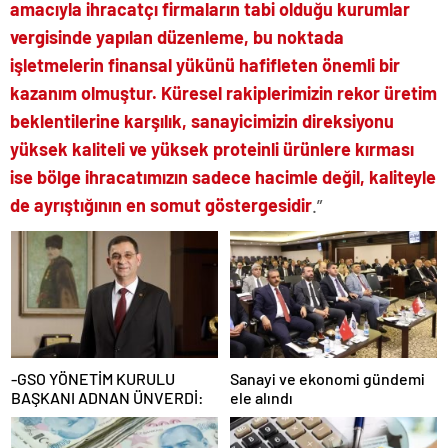
amacıyla ihracatçı firmaların tabi olduğu kurumlar
vergisinde yapılan düzenleme, bu noktada
işletmelerin finansal yükünü hafifleten önemli bir
kazanım olmuştur. Küresel rakiplerimizin rekor üretim
beklentilerine karşılık, sanayicimizin direksiyonu
yüksek kaliteli ve yüksek proteinli ürünlere kırması
ise bölge ihracatımızın sadece hacimle değil, kaliteyle
de ayrıştığının en somut göstergesidir
.”
-GSO YÖNETİM KURULU
Sanayi ve ekonomi gündemi
BAŞKANI ADNAN ÜNVERDİ:
ele alındı