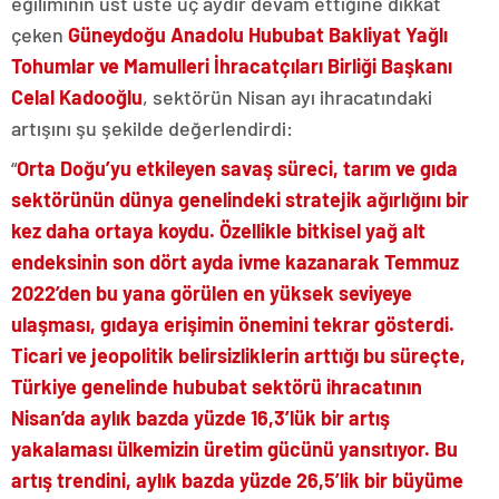
eğiliminin üst üste üç aydır devam ettiğine dikkat
çeken
Güneydoğu Anadolu Hububat Bakliyat Yağlı
Tohumlar ve Mamulleri İhracatçıları Birliği Başkanı
Celal Kadooğlu
, sektörün Nisan ayı ihracatındaki
artışını şu şekilde değerlendirdi:
“
Orta Doğu’yu etkileyen savaş süreci, tarım ve gıda
sektörünün dünya genelindeki stratejik ağırlığını bir
kez daha ortaya koydu. Özellikle bitkisel yağ alt
endeksinin son dört ayda ivme kazanarak Temmuz
2022’den bu yana görülen en yüksek seviyeye
ulaşması, gıdaya erişimin önemini tekrar gösterdi.
Ticari ve jeopolitik belirsizliklerin arttığı bu süreçte,
Türkiye genelinde hububat sektörü ihracatının
Nisan’da aylık bazda yüzde 16,3’lük bir artış
yakalaması ülkemizin üretim gücünü yansıtıyor. Bu
artış trendini, aylık bazda yüzde 26,5’lik bir büyüme