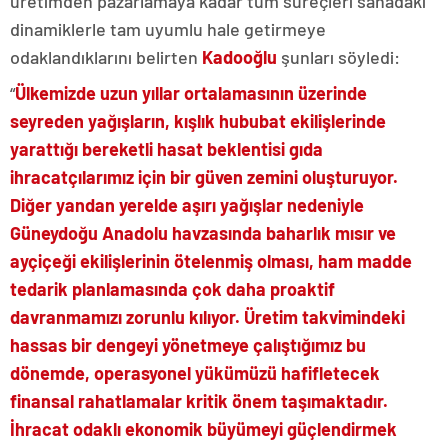
üretimden pazarlamaya kadar tüm süreçleri sahadaki
dinamiklerle tam uyumlu hale getirmeye
odaklandıklarını belirten
Kadooğlu
şunları söyledi:
“
Ülkemizde uzun yıllar ortalamasının üzerinde
seyreden yağışların, kışlık hububat ekilişlerinde
yarattığı bereketli hasat beklentisi gıda
ihracatçılarımız için bir güven zemini oluşturuyor.
Diğer yandan yerelde aşırı yağışlar nedeniyle
Güneydoğu Anadolu havzasında baharlık mısır ve
ayçiçeği ekilişlerinin ötelenmiş olması, ham madde
tedarik planlamasında çok daha proaktif
davranmamızı zorunlu kılıyor. Üretim takvimindeki
hassas bir dengeyi yönetmeye çalıştığımız bu
dönemde, operasyonel yükümüzü hafifletecek
finansal rahatlamalar kritik önem taşımaktadır.
İhracat odaklı ekonomik büyümeyi güçlendirmek