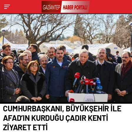
CUMHURBAŞKANI, BÜYÜKŞEHİR İLE
AFAD’IN KURDUĞU ÇADIR KENTİ
ZİYARET ETTİ