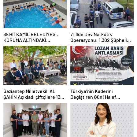
ŞEHİTKAMİL BELEDİYESİ,
71 İlde Dev Narkotik
KORUMA ALTINDAKİ
Operasyonu: 1,302 Şüpheli
ÇOCUKLARI SPORLA
Yakalandı, 844 Tutuklama
BULUŞTURUYOR
Gaziantep Milletvekili ALi
Türkiye’nin Kaderini
ŞAHİN Açıkladı çiftçilere 132
Değiştiren Gün! Halef
Milyon TL acil destek!
Bilgiç’ten Lozan’ın Yıl
Dönümünde Anlamlı Mesaj!