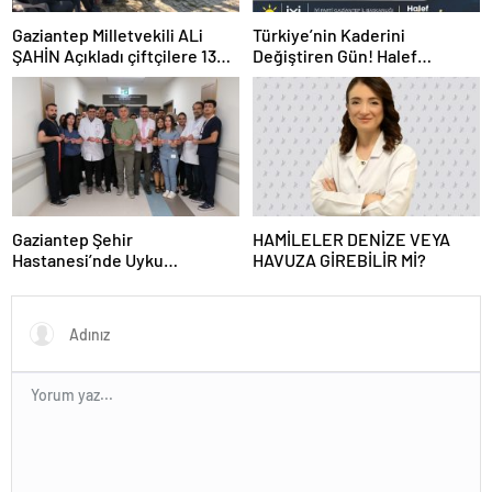
Gaziantep Milletvekili ALi
Türkiye’nin Kaderini
ŞAHİN Açıkladı çiftçilere 132
Değiştiren Gün! Halef
Milyon TL acil destek!
Bilgiç’ten Lozan’ın Yıl
Dönümünde Anlamlı Mesaj!
Gaziantep Şehir
HAMİLELER DENİZE VEYA
Hastanesi’nde Uyku
HAVUZA GİREBİLİR Mİ?
Bozuklukları Laboratuvarı
Hizmete Açıldı