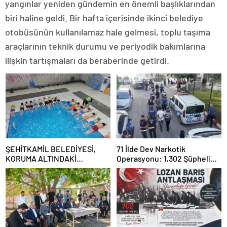
yangınlar yeniden gündemin en önemli başlıklarından
biri haline geldi. Bir hafta içerisinde ikinci belediye
otobüsünün kullanılamaz hale gelmesi, toplu taşıma
araçlarının teknik durumu ve periyodik bakımlarına
ilişkin tartışmaları da beraberinde getirdi.
ŞEHİTKAMİL BELEDİYESİ,
71 İlde Dev Narkotik
KORUMA ALTINDAKİ
Operasyonu: 1,302 Şüpheli
ÇOCUKLARI SPORLA
Yakalandı, 844 Tutuklama
BULUŞTURUYOR