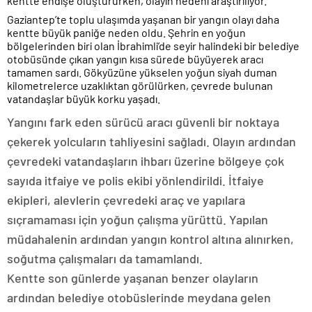
kentte endişe oluştururken, olayın nedeni araştırılıyor.
Gaziantep’te toplu ulaşımda yaşanan bir yangın olayı daha
kentte büyük paniğe neden oldu. Şehrin en yoğun
bölgelerinden biri olan İbrahimli’de seyir halindeki bir belediye
otobüsünde çıkan yangın kısa sürede büyüyerek aracı
tamamen sardı. Gökyüzüne yükselen yoğun siyah duman
kilometrelerce uzaklıktan görülürken, çevrede bulunan
vatandaşlar büyük korku yaşadı.
Yangını fark eden sürücü aracı güvenli bir noktaya
çekerek yolcuların tahliyesini sağladı. Olayın ardından
çevredeki vatandaşların ihbarı üzerine bölgeye çok
sayıda itfaiye ve polis ekibi yönlendirildi. İtfaiye
ekipleri, alevlerin çevredeki araç ve yapılara
sıçramaması için yoğun çalışma yürüttü. Yapılan
müdahalenin ardından yangın kontrol altına alınırken,
soğutma çalışmaları da tamamlandı.
Kentte son günlerde yaşanan benzer olayların
ardından belediye otobüslerinde meydana gelen