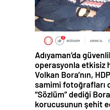
0
BEĞENDİM
ABONE OL
Adıyaman’da güvenlik
operasyonla etkisiz h
Volkan Bora’nın, HDP 
samimi fotoğrafları o
“Sözlüm” dediği Bora’
korucusunun şehit edi