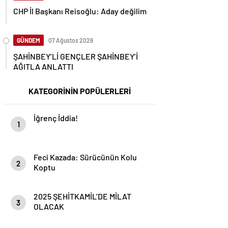
CHP İl Başkanı Reisoğlu: Aday değilim
GÜNDEM
07 Ağustos 2026
ŞAHİNBEY’Lİ GENÇLER ŞAHİNBEY’İ
AĞITLA ANLATTI
KATEGORİNİN POPÜLERLERİ
İğrenç İddia!
1
Feci Kazada: Sürücünün Kolu
2
Koptu
2025 ŞEHİTKAMİL’DE MİLAT
3
OLACAK