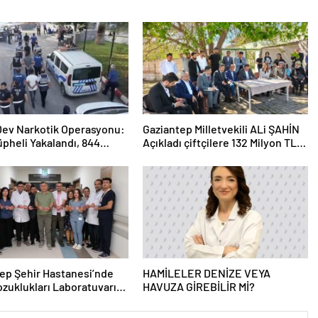
 Dev Narkotik Operasyonu:
Gaziantep Milletvekili ALi ŞAHİN
üpheli Yakalandı, 844
Açıkladı çiftçilere 132 Milyon TL
ama
acil destek!
ep Şehir Hastanesi’nde
HAMİLELER DENİZE VEYA
zuklukları Laboratuvarı
HAVUZA GİREBİLİR Mİ?
 Açıldı