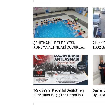
ŞEHİTKAMİL BELEDİYESİ,
71 İlde
KORUMA ALTINDAKİ ÇOCUKLARI
1,302 Ş
SPORLA BULUŞTURUYOR
Tutukl
Türkiye’nin Kaderini Değiştiren
Gaziant
Gün! Halef Bilgiç’ten Lozan’ın Yıl
Uyku Bo
Dönümünde Anlamlı Mesaj!
Hizmete