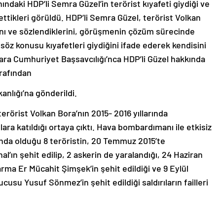
ındaki HDP’li Semra Güzel’in terörist kıyafeti giydiği ve
ettikleri görüldü. HDP’li Semra Güzel, terörist Volkan
arını ve sözlendiklerini, görüşmenin çözüm sürecinde
öz konusu kıyafetleri giydiğini ifade ederek kendisini
ra Cumhuriyet Başsavcılığı’nca HDP’li Güzel hakkında
arafından
lığı’na gönderildi.
terörist Volkan Bora’nın 2015- 2016 yıllarında
ara katıldığı ortaya çıktı. Hava bombardımanı ile etkisiz
rında olduğu 8 teröristin, 20 Temmuz 2015’te
ın şehit edilip, 2 askerin de yaralandığı, 24 Haziran
ma Er Mücahit Şimşek’in şehit edildiği ve 9 Eylül
usu Yusuf Sönmez’in şehit edildiği saldırıların failleri