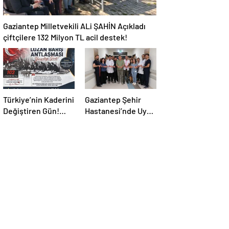
Gaziantep Milletvekili ALi ŞAHİN Açıkladı
çiftçilere 132 Milyon TL acil destek!
Türkiye’nin Kaderini
Gaziantep Şehir
Değiştiren Gün!
Hastanesi’nde Uyku
Halef Bilgiç’ten
Bozuklukları
Lozan’ın Yıl
Laboratuvarı
Dönümünde
Hizmete Açıldı
Anlamlı Mesaj!