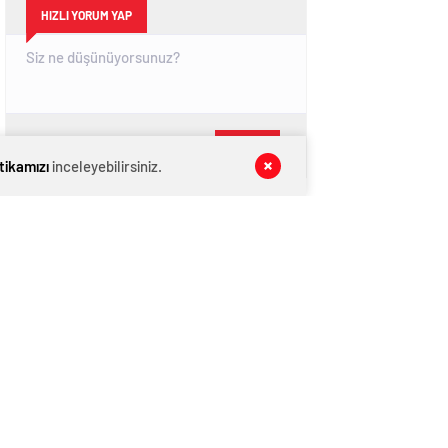
HIZLI YORUM YAP
GÖNDER
itikamızı
inceleyebilirsiniz.
SON DAKİKA
HABERLERİ
GÜNDEM
07 Ağustos 2026
CHP İl Başkanı Reisoğlu: Aday değilim
GÜNDEM
07 Ağustos 2026
ŞAHİNBEY’Lİ GENÇLER ŞAHİNBEY’İ
AĞITLA ANLATTI
KATEGORİNİN POPÜLERLERİ