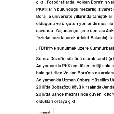
çıktı. Fotoğraflarda, Volkan Bora’nın yan
PKK’lıların bulunduğu mezarlığı ziyaret 
Bora ile üniversite yıllarında tanıştıkl
olduğunu ve örgütün yönlendirmesi ile s
savundu. Yaşanan gelişme sonrası Anka
fezleke hazırlanarak Adalet Bakanlığı t
, TBMM’ye sunulmak üzere Cumhurbaşkan
Semra Güzel’in sözlüsü olarak tanıttığı 
Adıyaman’da PKK’nın düzenlediği saldırıl
hale getirilen Volkan Bora’nın da arala
Adıyaman’da Uzman Onbaşı Müsellim Ünal’
2016’da Boğazözü köyü kırsalında Jandar
2016’da Bahçe mezrasında güvenlik koruc
oldukları ortaya çıktı
manset