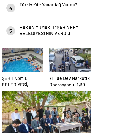
Türkiye’de Yanardağ Var mı?
4
BAKAN YUMAKLI “ŞAHİNBEY
5
BELEDİYESİ’NİN VERDİĞİ
DESTEKLER BİZLER İÇİN ÇOK
ÖNEMLİ”
ŞEHİTKAMİL
71 İlde Dev Narkotik
BELEDİYESİ,
Operasyonu: 1,302
KORUMA ALTINDAKİ
Şüpheli Yakalandı,
ÇOCUKLARI
844 Tutuklama
SPORLA
BULUŞTURUYOR