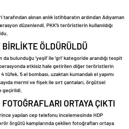
ri tarafından alınan anlık istihbaratın ardından Adıyaman
rasyon düzenlendi. PKK’lı teröristlerin kullanıldığı
ldu.
 BİRLİKTE ÖLDÜRÜLDÜ
da bulunduğu ‘yeşil’ ile ‘gri’ kategoride arandığı tespit
 Operasyonda etkisiz hale getirilen diğer teröristlerin
; 4 tüfek, 5 el bombası, uzaktan kumandalı el yapımı
 sayıda mermi ve fişek ile sırt çantaları, örgütsel
geçirildi.
İ FOTOĞRAFLARI ORTAYA ÇIKTI
erince yapılan cep telefonu incelemesinde HDP
terör örgütü kamplarında çekilen fotoğrafları ortaya