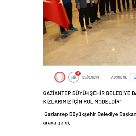
0
BEĞENDİM
ABONE OL
GAZİANTEP BÜYÜKŞEHİR BELEDİYE B
KIZLARIMIZ İÇİN ROL MODELDİR”
Gaziantep Büyükşehir Belediye Başkanı 
araya geldi.