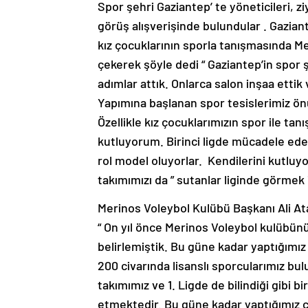
Spor şehri Gaziantep’ te yöneticileri, 
görüş alışverişinde bulundular . Gazia
kız çocuklarının sporla tanışmasında M
çekerek şöyle dedi “ Gaziantep’in spor
adımlar attık. Onlarca salon inşaa etti
Yapımına başlanan spor tesislerimiz ön
Özellikle kız çocuklarımızın spor ile t
kutluyorum. Birinci ligde mücadele eden 
rol model oluyorlar. Kendilerini kutluyo
takımımızı da ” sutanlar liginde görmek 
Merinos Voleybol Kulübü Başkanı Ali Ata
“ On yıl önce Merinos Voleybol kulübün
belirlemiştik. Bu güne kadar yaptığımız
200 civarında lisanslı sporcularımız bu
takımımız ve 1. Ligde de bilindiği gibi
etmektedir. Bu güne kadar yaptığımız 