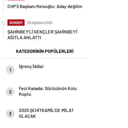
CHP İl Başkanı Reisoğlu: Aday değilim
GÜNDEM
08 Ağustos 2026
ŞAHİNBEY’Lİ GENÇLER ŞAHİNBEY’İ
AĞITLA ANLATTI
KATEGORİNİN POPÜLERLERİ
İğrenç İddia!
1
Feci Kazada: Sürücünün Kolu
2
Koptu
2025 ŞEHİTKAMİL’DE MİLAT
3
OLACAK