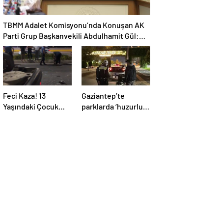
TBMM Adalet Komisyonu’nda Konuşan AK
Parti Grup Başkanvekili Abdulhamit Gül:
“Kanun Teklifi Milletimizin Teklifidir”
Feci Kaza! 13
Gaziantep’te
Yaşındaki Çocuk
parklarda ‘huzurlu
Ağır Yaralı
parklar’ denetimi
yapıldı.