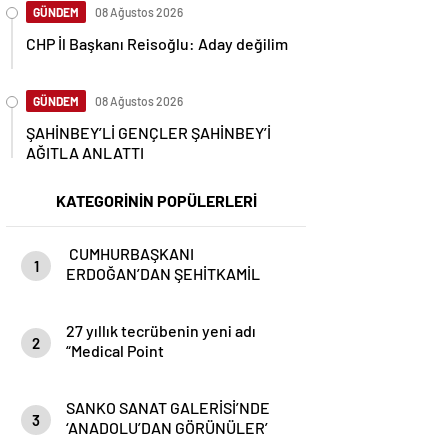
GÜNDEM
08 Ağustos 2026
CHP İl Başkanı Reisoğlu: Aday değilim
GÜNDEM
08 Ağustos 2026
ŞAHİNBEY’Lİ GENÇLER ŞAHİNBEY’İ
AĞITLA ANLATTI
KATEGORİNİN POPÜLERLERİ
CUMHURBAŞKANI
1
ERDOĞAN’DAN ŞEHİTKAMİL
BELEDİYESİ’NE ÖVGÜ:
“MEMNUNİYETLE TAKİP
27 yıllık tecrübenin yeni adı
EDİYORUM”
2
“Medical Point
SANKO SANAT GALERİSİ’NDE
3
‘ANADOLU’DAN GÖRÜNÜLER’
RESİM SERGİSİ