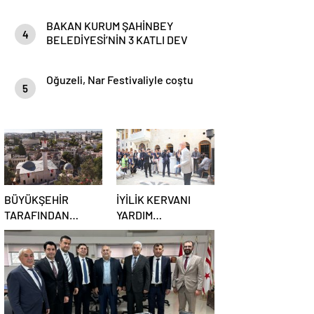
BAKAN KURUM ŞAHİNBEY
4
BELEDİYESİ’NİN 3 KATLI DEV
KÖPRÜLÜ KAVŞAĞININ
TEMELİNİ ATTI
Oğuzeli, Nar Festivaliyle coştu
5
BÜYÜKŞEHİR
İYİLİK KERVANI
TARAFINDAN
YARDIM
EMİNE GÖĞÜŞ
DERNEĞİNDEN
MUTFAK MÜZESİ
GÖRKEMLİ AÇILIŞ
RESTORASYONU
TÖRENİ
TAMAMLANDI