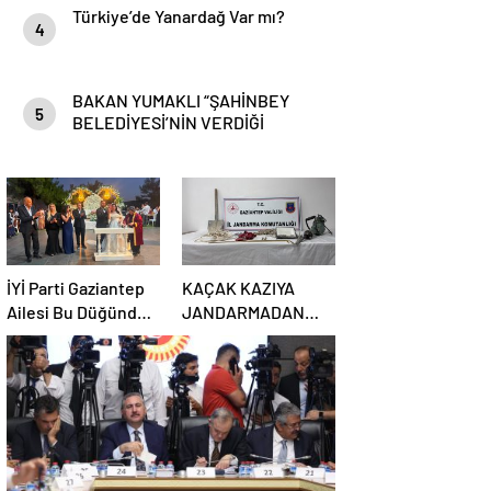
Türkiye’de Yanardağ Var mı?
4
BAKAN YUMAKLI “ŞAHİNBEY
5
BELEDİYESİ’NİN VERDİĞİ
DESTEKLER BİZLER İÇİN ÇOK
ÖNEMLİ”
İYİ Parti Gaziantep
KAÇAK KAZIYA
Ailesi Bu Düğünde
JANDARMADAN
Buluştu!
SUÇÜSTÜ