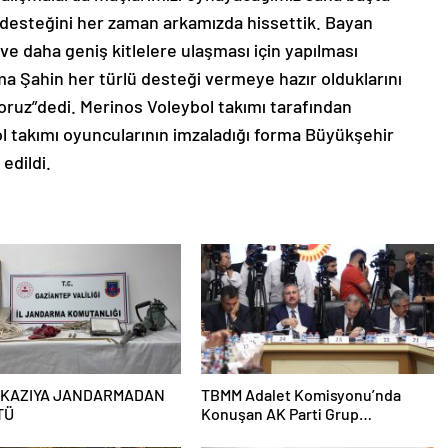
desteğini her zaman arkamızda hissettik. Bayan
ve daha geniş kitlelere ulaşması için yapılması
ma Şahin her türlü desteği vermeye hazır olduklarını
yoruz”dedi. Merinos Voleybol takımı tarafından
l takımı oyuncularının imzaladığı forma Büyükşehir
edildi.
 KAZIYA JANDARMADAN
TBMM Adalet Komisyonu’nda
TÜ
Konuşan AK Parti Grup
Başkanvekili Abdulhamit Gül: