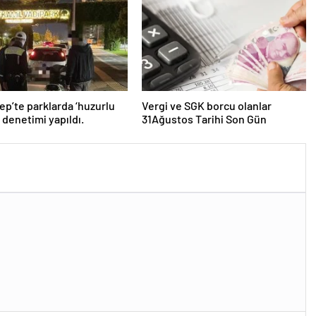
“Kanun Teklifi Milletimizin
Teklifidir”
ep’te parklarda ‘huzurlu
Vergi ve SGK borcu olanlar
’ denetimi yapıldı.
31Ağustos Tarihi Son Gün