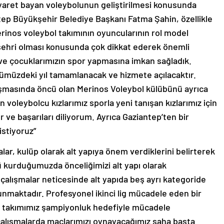
ziyaret bayan voleybolunun geliştirilmesi konusunda
ntep Büyükşehir Belediye Başkanı Fatma Şahin, özellikle
erinos voleybol takımının oyuncularının rol model
 şehri olması konusunda çok dikkat ederek önemli
k ve çocuklarımızın spor yapmasına imkan sağladık.
ümüzdeki yıl tamamlanacak ve hizmete açılacaktır.
anışmasında öncü olan Merinos Voleybol külübünü ayrıca
voleybolcu kızlarımız sporla yeni tanışan kızlarımız için
r ve başarıları diliyorum. Ayrıca Gaziantep’ten bir
istiyoruz”
lar, kulüp olarak alt yapıya önem verdiklerini belirterek
ü kurduğumuzda önceliğimizi alt yapı olarak
 çalışmalar neticesinde alt yapıda beş ayrı kategoride
lunmaktadır. Profesyonel ikinci lig mücadele eden bir
 bir takımımız şampiyonluk hedefiyle mücadele
çalışmalarda maçlarımızı oynayacağımız saha başta