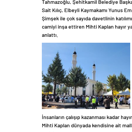
Tahmazoğlu, Şehitkamil Belediye Başka
Sait Kılıç, Elbeyli Kaymakamı Yunus E
Şimşek ile çok sayıda davetlinin katılım
camiyi inşa ettiren Mihti Kaplan hayı
anlattı.
İnsanların çalışıp kazanması kadar hay
Mihti Kaplan dünyada kendisine ait malla