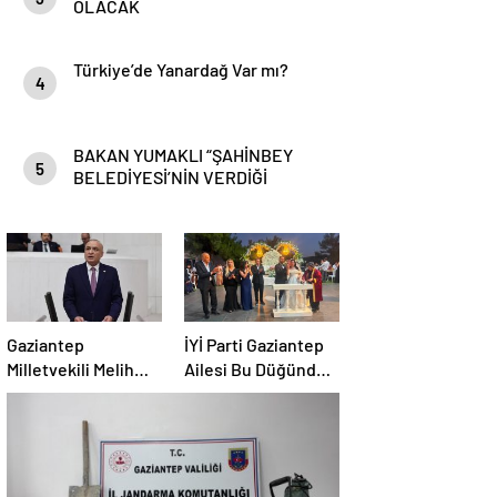
OLACAK
Türkiye’de Yanardağ Var mı?
4
BAKAN YUMAKLI “ŞAHİNBEY
5
BELEDİYESİ’NİN VERDİĞİ
DESTEKLER BİZLER İÇİN ÇOK
ÖNEMLİ”
Gaziantep
İYİ Parti Gaziantep
Milletvekili Melih
Ailesi Bu Düğünde
Meriç, mevcut
Buluştu!
ekonomik
koşullarda dar
gelirli vatandaşların
konut sahibi