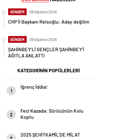
GÜNDEM
09 Ağustos 2026
CHP İl Başkanı Reisoğlu: Aday değilim
GÜNDEM
09 Ağustos 2026
ŞAHİNBEY’Lİ GENÇLER ŞAHİNBEY’İ
AĞITLA ANLATTI
KATEGORİNİN POPÜLERLERİ
İğrenç İddia!
1
Feci Kazada: Sürücünün Kolu
2
Koptu
2025 ŞEHİTKAMİL’DE MİLAT
3