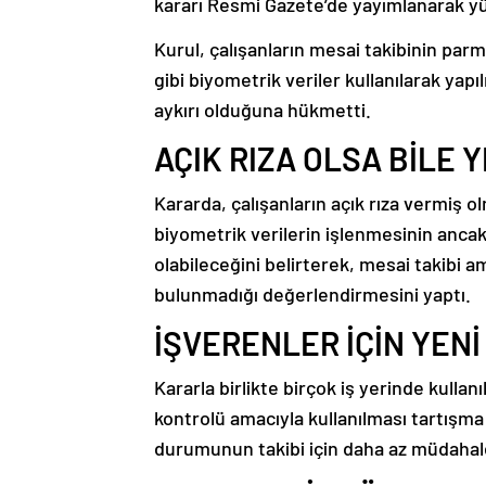
kararı Resmi Gazete’de yayımlanarak yü
Kurul, çalışanların mesai takibinin parma
gibi biyometrik veriler kullanılarak yap
aykırı olduğuna hükmetti.
AÇIK RIZA OLSA BİLE 
Kararda, çalışanların açık rıza vermiş o
biyometrik verilerin işlenmesinin anc
olabileceğini belirterek, mesai takibi a
bulunmadığı değerlendirmesini yaptı.
İŞVERENLER İÇİN YEN
Kararla birlikte birçok iş yerinde kulla
kontrolü amacıyla kullanılması tartışma
durumunun takibi için daha az müdahalec