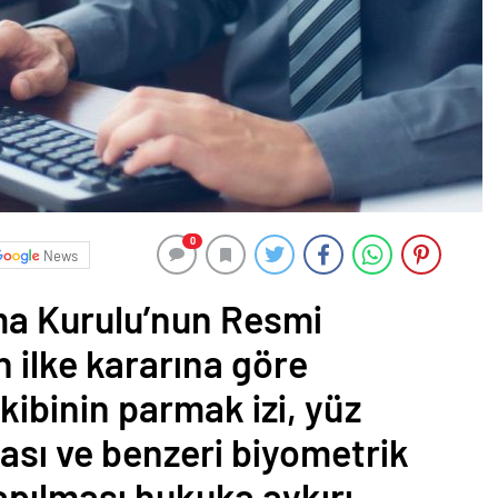
0
News
uma Kurulu’nun Resmi
 ilke kararına göre
kibinin parmak izi, yüz
ası ve benzeri biyometrik
yapılması hukuka aykırı