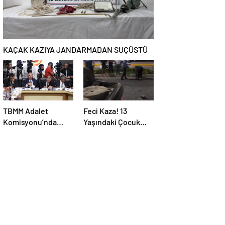
olmasının
neredeyse imkânsız
KAÇAK KAZIYA JANDARMADAN SUÇÜSTÜ
TBMM Adalet
Feci Kaza! 13
Komisyonu’nda
Yaşındaki Çocuk
Konuşan AK Parti
Ağır Yaralı
Grup Başkanvekili
Abdulhamit Gül:
“Kanun Teklifi
Milletimizin
Teklifidir”