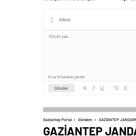
Başkanvekili Abdulhamit Gül:
“Kanun Teklifi Milletimizin
Teklifidir”
En az 10 karakter gerekli
Gönder
Gaziantep Portal
Gündem
GAZİANTEP JANDARM
GAZİANTEP JAND