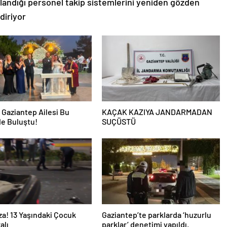
ullandığı personel takip sistemlerini yeniden gözden
diriyor
i Gaziantep Ailesi Bu
KAÇAK KAZIYA JANDARMADAN
e Buluştu!
SUÇÜSTÜ
za! 13 Yaşındaki Çocuk
Gaziantep’te parklarda ‘huzurlu
alı
parklar’ denetimi yapıldı.