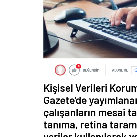
0
BEĞENDİM
ABONE OL
Kişisel Verileri Kor
Gazete’de yayımlanan
çalışanların mesai ta
tanıma, retina taram
veriler kullanılarak 