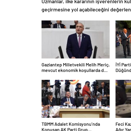
Uzmanlar, ilke kararının işverenlerin k
geçirmesine yol açabileceğini değerlen
Gaziantep Milletvekili Melih Meriç,
İYİ Part
mevcut ekonomik koşullarda dar
Düğünd
gelirli vatandaşların konut sahibi
olmasının neredeyse imkânsız
TBMM Adalet Komisyonu’nda
Feci Ka
Konuşan AK Parti Grup
Ağır Yar