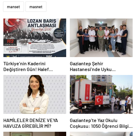
manset
masnet
Türkiye’nin Kaderini
Gaziantep Şehir
Değiştiren Gün! Halef
Hastanesi’nde Uyku
Bilgiç’ten Lozan’ın Yıl
Bozuklukları Laboratuvarı
Dönümünde Anlamlı Mesaj!
Hizmete Açıldı
HAMİLELER DENİZE VEYA
Gaziantep’te Yaz Okulu
HAVUZA GİREBİLİR Mİ?
Coşkusu: 1050 Öğrenci Bilgi,
Değer ve Kardeşlik İkliminde