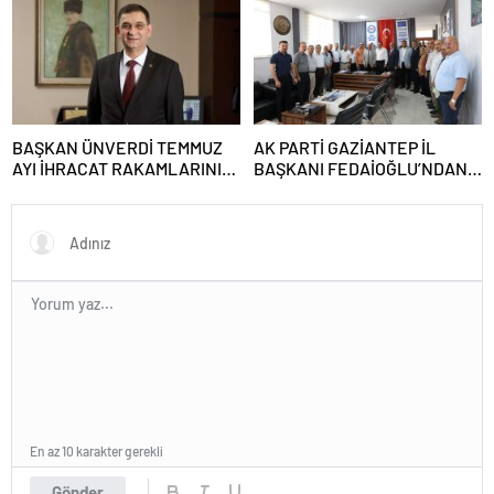
Buluştu
BAŞKAN ÜNVERDİ TEMMUZ
AK PARTİ GAZİANTEP İL
AYI İHRACAT RAKAMLARINI
BAŞKANI FEDAİOĞLU’NDAN
DEĞERLENDİRDİ
SİVİL TOPLUM
KURULUŞLARINA ZİYARET
En az 10 karakter gerekli
Gönder