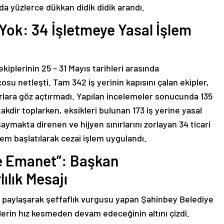
rda yüzlerce dükkan didik didik arandı.
Yok: 34 İşletmeye Yasal İşlem
iplerinin 25 – 31 Mayıs tarihleri arasında
çosu netleşti. Tam 342 iş yerinin kapısını çalan ekipler,
urlara göz açtırmadı. Yapılan incelemeler sonucunda 135
dir toplarken, eksikleri bulunan 173 iş yerine yasal
 saymakta direnen ve hijyen sınırlarını zorlayan 34 ticari
em başlatılarak cezai işlem uygulandı.
ze Emanet”: Başkan
ılık Mesajı
paylaşarak şeffaflık vurgusu yapan Şahinbey Belediye
in hız kesmeden devam edeceğinin altını çizdi.