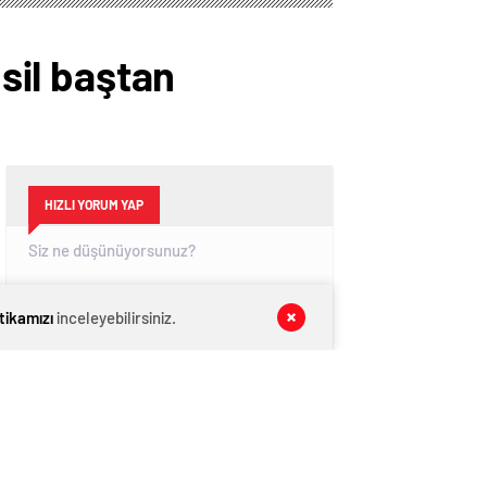
 sil baştan
HIZLI YORUM YAP
itikamızı
inceleyebilirsiniz.
GÖNDER
SON DAKİKA
HABERLERİ
GÜNDEM
07 Ağustos 2026