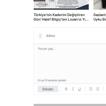
Türkiye’nin Kaderini Değiştiren
Gaziant
Gün! Halef Bilgiç’ten Lozan’ın Yıl
Uyku Bo
Dönümünde Anlamlı Mesaj!
Hizmete
En az 10 karakter gerekli
Gönder