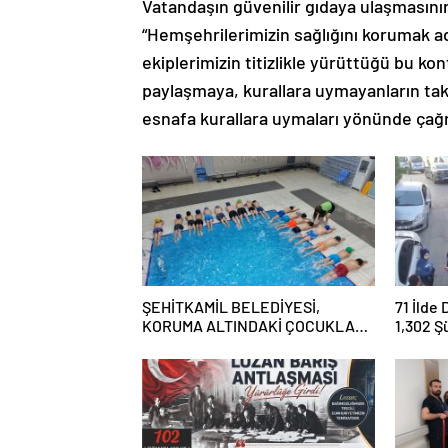
Vatandaşın güvenilir gıdaya ulaşmasının
“Hemşehrilerimizin sağlığını korumak ad
ekiplerimizin titizlikle yürüttüğü bu kon
paylaşmaya, kurallara uymayanların tak
esnafa kurallara uymaları yönünde çağ
ŞEHİTKAMİL BELEDİYESİ,
71 İlde
KORUMA ALTINDAKİ ÇOCUKLARI
1,302 Ş
SPORLA BULUŞTURUYOR
Tutukl