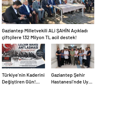
Gaziantep Milletvekili ALi ŞAHİN Açıkladı
çiftçilere 132 Milyon TL acil destek!
Türkiye’nin Kaderini
Gaziantep Şehir
Değiştiren Gün!
Hastanesi’nde Uyku
Halef Bilgiç’ten
Bozuklukları
Lozan’ın Yıl
Laboratuvarı
Dönümünde
Hizmete Açıldı
Anlamlı Mesaj!