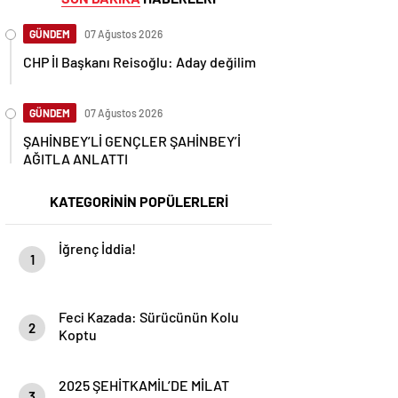
GÜNDEM
07 Ağustos 2026
CHP İl Başkanı Reisoğlu: Aday değilim
GÜNDEM
07 Ağustos 2026
ŞAHİNBEY’Lİ GENÇLER ŞAHİNBEY’İ
AĞITLA ANLATTI
KATEGORİNİN POPÜLERLERİ
İğrenç İddia!
1
Feci Kazada: Sürücünün Kolu
2
Koptu
2025 ŞEHİTKAMİL’DE MİLAT
3