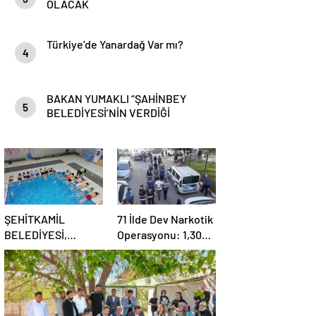
OLACAK
Türkiye’de Yanardağ Var mı?
4
BAKAN YUMAKLI “ŞAHİNBEY
5
BELEDİYESİ’NİN VERDİĞİ
DESTEKLER BİZLER İÇİN ÇOK
ÖNEMLİ”
ŞEHİTKAMİL
71 İlde Dev Narkotik
BELEDİYESİ,
Operasyonu: 1,302
KORUMA ALTINDAKİ
Şüpheli Yakalandı,
ÇOCUKLARI
844 Tutuklama
SPORLA
BULUŞTURUYOR