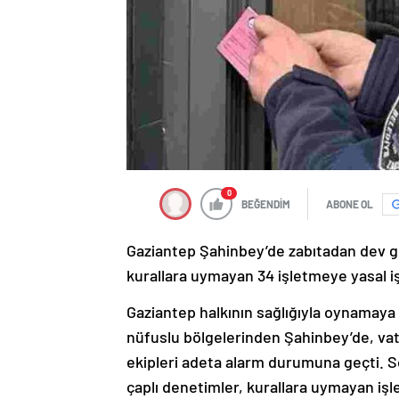
0
BEĞENDİM
ABONE OL
Gaziantep Şahinbey’de zabıtadan dev gı
kurallara uymayan 34 işletmeye yasal i
Gaziantep halkının sağlığıyla oynamaya 
nüfuslu bölgelerinden Şahinbey’de, vata
ekipleri adeta alarm durumuna geçti. So
çaplı denetimler, kurallara uymayan işle