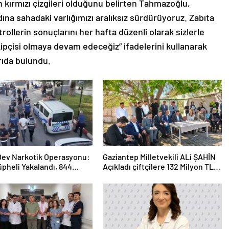
 kırmızı çizgileri olduğunu belirten Tahmazoğlu,
ına sahadaki varlığımızı aralıksız sürdürüyoruz. Zabıta
trollerin sonuçlarını her hafta düzenli olarak sizlerle
ipçisi olmaya devam edeceğiz” ifadelerini kullanarak
rıda bulundu.
 Dev Narkotik Operasyonu:
Gaziantep Milletvekili ALi ŞAHİN
üpheli Yakalandı, 844
Açıkladı çiftçilere 132 Milyon TL
ama
acil destek!