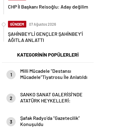
CHP İl Başkanı Reisoğlu: Aday değilim
GÜNDEM
07 Ağustos 2026
ŞAHİNBEY’Lİ GENÇLER ŞAHİNBEY’İ
AĞITLA ANLATTI
KATEGORİNİN POPÜLERLERİ
Milli Mücadele “Destansı
1
Mücadele”Tiyatrosu İle Anlatıldı
SANKO SANAT GALERİSİ’NDE
2
ATATÜRK HEYKELLERİ:
CESARET VE İLHAMIN SERGİSİ
Şafak Radyo’da “Gazetecilik”
3
Konuşuldu