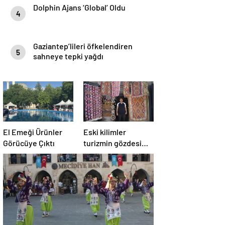
Dolphin Ajans ‘Global’ Oldu
4
Gaziantep’lileri öfkelendiren
5
sahneye tepki yağdı
El Emeği Ürünler
Eski kilimler
Görücüye Çıktı
turizmin gözdesi
oldu