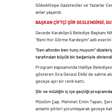
Göbeklitepe Gazeteciler ve Yazarlar Cem
anlar yaşandı.
BAŞKAN ÇİFTÇİ ŞİİR SESLENDİRDİ, 
Gecede Karaköprü Belediye Başkanı Niha
“Beni Hor Görme Kardeşim” adlı eserini 
“Sen altındın ben tunç muyum” dizeleriyle
tarafından büyük bir beğeniyle dinlendi
Program kapsamında Haliliye Belediyesi
gösteren Sıra Gecesi Ekibi de sahne aldı
geceye ayrı bir renk kattı.
Şiir ve müziğin iç içe geçtiği programd
Müslüm Çap, Mehmet Emin Tapan, Şeref
anlamlı şiirleri yorumlayarak geceye ka