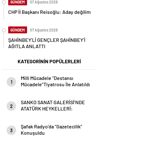
GÜNDEM
07 Ağustos 2026
CHP İl Başkanı Reisoğlu: Aday değilim
GÜNDEM
07 Ağustos 2026
ŞAHİNBEY’Lİ GENÇLER ŞAHİNBEY’İ
AĞITLA ANLATTI
KATEGORİNİN POPÜLERLERİ
Milli Mücadele “Destansı
1
Mücadele”Tiyatrosu İle Anlatıldı
SANKO SANAT GALERİSİ’NDE
2
ATATÜRK HEYKELLERİ:
CESARET VE İLHAMIN SERGİSİ
Şafak Radyo’da “Gazetecilik”
3
Konuşuldu