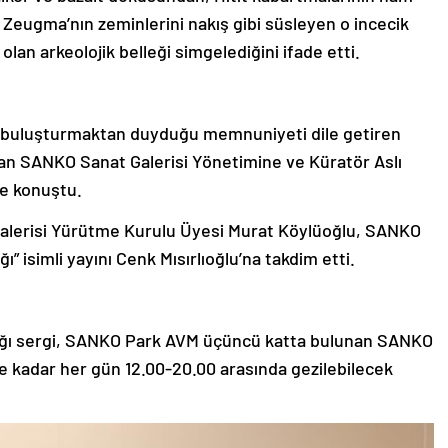
eugma’nın zeminlerini nakış gibi süsleyen o incecik
olan arkeolojik belleği simgelediğini ifade etti.
le buluşturmaktan duyduğu memnuniyeti dile getiren
apan SANKO Sanat Galerisi Yönetimine ve Küratör Aslı
e konuştu.
lerisi Yürütme Kurulu Üyesi Murat Köylüoğlu, SANKO
” isimli yayını Cenk Mısırlıoğlu’na takdim etti.
ldığı sergi, SANKO Park AVM üçüncü katta bulunan SANKO
ne kadar her gün 12.00-20.00 arasında gezilebilecek