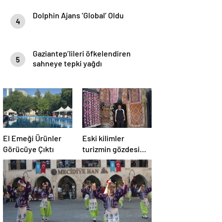
Dolphin Ajans ‘Global’ Oldu
4
Gaziantep’lileri öfkelendiren
5
sahneye tepki yağdı
El Emeği Ürünler
Eski kilimler
Görücüye Çıktı
turizmin gözdesi
oldu