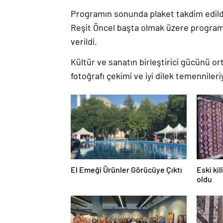
Programın sonunda plaket takdim edildi
Reşit Öncel başta olmak üzere programa
verildi.
Kültür ve sanatın birleştirici gücünü or
fotoğrafı çekimi ve iyi dilek temennileri
El Emeği Ürünler Görücüye Çıktı
Eski ki
oldu