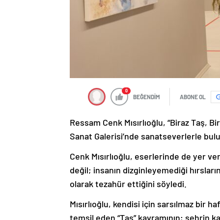
0
BEĞENDİM
ABONE OL
Ressam Cenk Mısırlıoğlu, “Biraz Taş, Bi
Sanat Galerisi’nde sanatseverlerle bul
Cenk Mısırlıoğlu, eserlerinde de yer ver
değil; insanın dizginleyemediği hırsları
olarak tezahür ettiğini söyledi.
Mısırlıoğlu, kendisi için sarsılmaz bir ha
temsil eden “Taş” kavramının; şehrin k