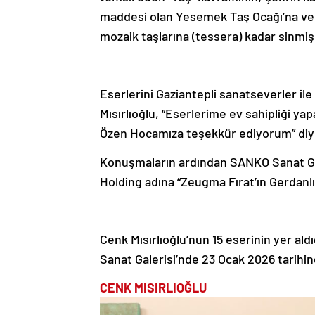
maddesi olan Yesemek Taş Ocağı’na ve Z
mozaik taşlarına (tessera) kadar sinmiş 
Eserlerini Gaziantepli sanatseverler i
Mısırlıoğlu, “Eserlerime ev sahipliği y
Özen Hocamıza teşekkür ediyorum” diy
Konuşmaların ardından SANKO Sanat Ga
Holding adına “Zeugma Fırat’ın Gerdanlığı
Cenk Mısırlıoğlu’nun 15 eserinin yer a
Sanat Galerisi’nde 23 Ocak 2026 tarihi
CENK MISIRLIOĞLU