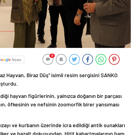
0
News
raz Hayvan, Biraz Düş” isimli resim sergisini SANKO
uşturdu.
diği hayvan figürlerinin, yalnızca doğanın bir parçası
nın, öfkesinin ve nefsinin zoomorfik birer yansıması
fızayı ve kurbanın üzerinde icra edildiği antik sunakları
alker ve bazalt dokusundan, Hitit kabartmalarının ham